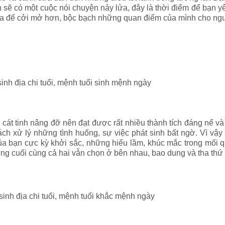
sẽ có một cuộc nói chuyện nảy lửa, đây là thời điểm để bạn yê
a để cởi mở hơn, bộc bạch những quan điểm của mình cho ngư
sinh địa chi tuổi, mệnh tuổi sinh mệnh ngày
cát tinh nâng đỡ nên đạt được rất nhiều thành tích đáng nể v
h xử lý những tình huống, sự việc phát sinh bất ngờ. Vì vậy 
của bạn cực kỳ khởi sắc, những hiểu lầm, khúc mắc trong mối
ưng cuối cùng cả hai vẫn chọn ở bên nhau, bao dung và tha thứ
 sinh địa chi tuổi, mệnh tuổi khắc mệnh ngày