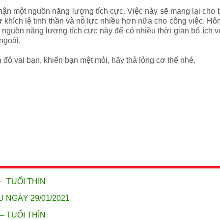
n một nguồn năng lượng tích cực. Việc này sẽ mang lại cho b
khích lệ tinh thần và nỗ lực nhiều hơn nữa cho công việc. Hô
nguồn năng lượng tích cực này để có nhiều thời gian bổ ích v
ngoài.
 đô vai bạn, khiến bạn mệt mỏi, hãy thả lỏng cơ thể nhé.
– TUỔI THÌN
U NGÀY 29/01/2021
– TUỔI THÌN