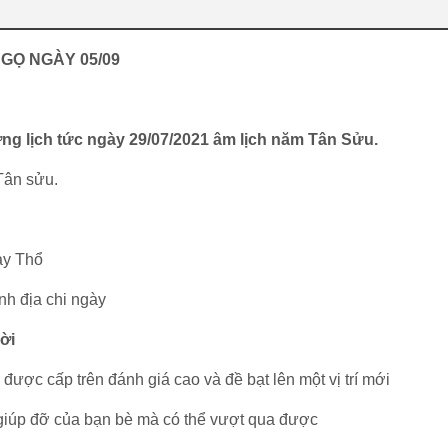
NGỌ NGÀY 05/09
ng lịch tức ngày 29/07/2021 âm lịch năm Tân Sửu.
Tân sửu.
ày Thổ
inh địa chi ngày
ời
 được cấp trên đánh giá cao và đề bạt lên một vị trí mới
 giúp đỡ của bạn bè mà có thể vượt qua được