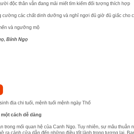
Người độc thân vẫn đang mải miết tìm kiếm đối tượng thích hợp
g cường các chất dinh dưỡng và nghỉ ngơi đủ giờ đủ giấc cho c
 mến và ngưỡng mộ
gọ, Bính Ngọ
 sinh địa chi tuổi, mệnh tuổi mệnh ngày Thổ
c một cách dễ dàng
n trong mối quan hệ của Canh Ngọ. Tuy nhiên, sự mâu thuẫn nà
ở ra cánh cửa dẫn đến những điều tốt lành trong tương lai. Bạn