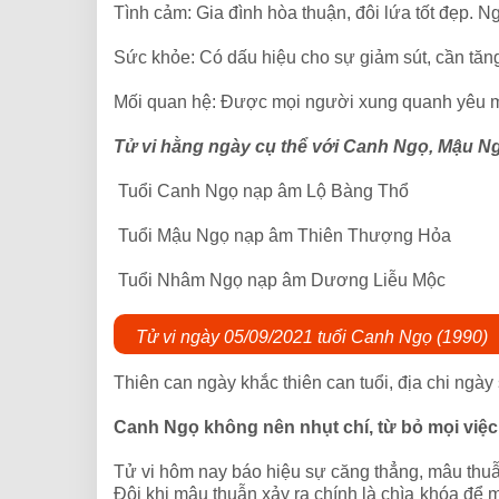
Tình cảm: Gia đình hòa thuận, đôi lứa tốt đẹp. 
Sức khỏe: Có dấu hiệu cho sự giảm sút, cần tăn
Mối quan hệ: Được mọi người xung quanh yêu
Tử vi hằng ngày cụ thể với Canh Ngọ, Mậu N
Tuổi Canh Ngọ nạp âm Lộ Bàng Thổ
Tuổi Mậu Ngọ nạp âm Thiên Thượng Hỏa
Tuổi Nhâm Ngọ nạp âm Dương Liễu Mộc
Tử vi ngày 05/09/2021 tuổi Canh Ngọ (1990)
Thiên can ngày khắc thiên can tuổi, địa chi ngày
Canh Ngọ không nên nhụt chí, từ bỏ mọi việ
Tử vi hôm nay báo hiệu sự căng thẳng, mâu thuẫ
Đôi khi mâu thuẫn xảy ra chính là chìa khóa để m