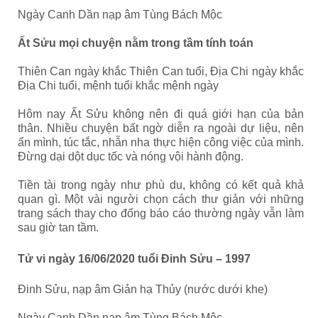
Ngày Canh Dần nạp âm Tùng Bách Mộc
Ất Sửu mọi chuyện nằm trong tầm tính toán
Thiên Can ngày khắc Thiên Can tuổi, Địa Chi ngày khắc
Địa Chi tuổi, mệnh tuổi khắc mệnh ngày
Hôm nay Ất Sửu không nên đi quá giới hạn của bản
thân. Nhiều chuyện bất ngờ diễn ra ngoài dự liệu, nên
ẩn mình, túc tắc, nhẫn nha thực hiện công việc của mình.
Đừng dại dột dục tốc và nóng vội hành động.
Tiền tài trong ngày như phù du, không có kết quả khả
quan gì. Một vài người chọn cách thư giản với những
trang sách thay cho đống báo cáo thường ngày vẫn làm
sau giờ tan tầm.
Tử vi ngày 16/06/2020 tuổi Đinh Sửu – 1997
Đinh Sửu, nạp âm Giản hạ Thủy (nước dưới khe)
Ngày Canh Dần nạp âm Tùng Bách Mộc