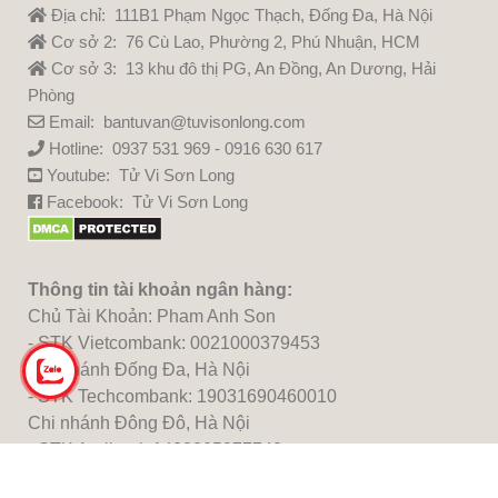
Địa chỉ: 111B1 Phạm Ngọc Thạch, Đống Đa, Hà Nội
Cơ sở 2: 76 Cù Lao, Phường 2, Phú Nhuận, HCM
Cơ sở 3: 13 khu đô thị PG, An Đồng, An Dương, Hải
Phòng
Email: bantuvan@tuvisonlong.com
Hotline: 0937 531 969 - 0916 630 617
Youtube:
Tử Vi Sơn Long
Facebook:
Tử Vi Sơn Long
Thông tin tài khoản ngân hàng:
Chủ Tài Khoản: Pham Anh Son
- STK Vietcombank: 0021000379453
Chi nhánh Đống Đa, Hà Nội
- STK Techcombank: 19031690460010
Chi nhánh Đông Đô, Hà Nội
- STK Agribank:1483205277740
Chi nhánh Thủ Đô