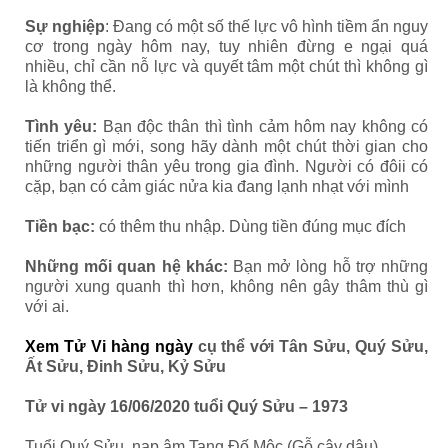
Sự nghiệp
: Đang có một số thế lực vô hình tiềm ẩn nguy
cơ trong ngày hôm nay, tuy nhiên đừng e ngại quá
nhiều, chỉ cần nỗ lực và quyết tâm một chút thì không gì
là không thể.
Tình yêu:
Bạn độc thân thì tình cảm hôm nay không có
tiến triển gì mới, song hãy dành một chút thời gian cho
những người thân yêu trong gia đình. Người có đôii có
cặp, bạn có cảm giác nửa kia đang lạnh nhạt với mình
Tiền bạc:
có thêm thu nhập. Dùng tiền đúng mục đích
Những mối quan hệ khác:
Bạn mở lòng hỗ trợ những
người xung quanh thì hơn, không nên gây thâm thù gì
với ai.
Xem Tử Vi hàng ngày
cụ thể với Tân Sửu, Quý Sửu,
Ất Sửu, Đinh Sửu, Kỷ Sửu
Tử vi ngày 16/06/2020 tuổi Quý Sửu – 1973
Tuổi Quý Sửu, nạp âm Tang Đố Mộc (Gỗ cây dâu)