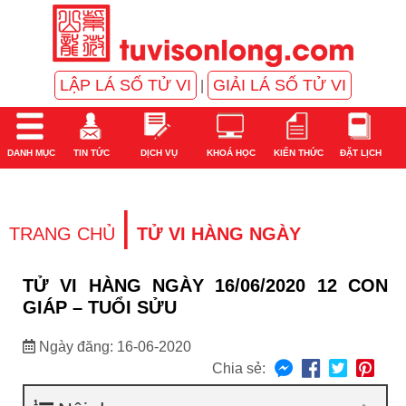
LẬP LÁ SỐ TỬ VI
GIẢI LÁ SỐ TỬ VI
|
DANH MỤC
TIN TỨC
DỊCH VỤ
KHOÁ HỌC
KIẾN THỨC
ĐẶT LỊCH
|
TRANG CHỦ
TỬ VI HÀNG NGÀY
TỬ VI HÀNG NGÀY 16/06/2020 12 CON
GIÁP – TUỔI SỬU
Ngày đăng: 16-06-2020
Chia sẻ: