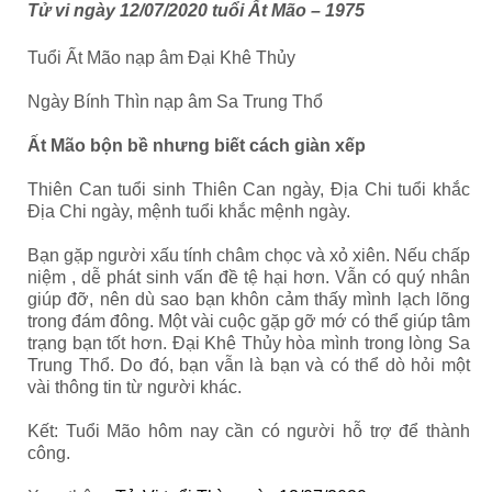
Tử vi ngày 12/07/2020 tuổi Ất Mão – 1975
Tuổi Ất Mão nạp âm Đại Khê Thủy
Ngày Bính Thìn nạp âm Sa Trung Thổ
Ất Mão bộn bề nhưng biết cách giàn xếp
Thiên Can tuổi sinh Thiên Can ngày, Địa Chi tuổi khắc
Địa Chi ngày, mệnh tuổi khắc mệnh ngày.
Bạn gặp người xấu tính châm chọc và xỏ xiên. Nếu chấp
niệm , dễ phát sinh vấn đề tệ hại hơn. Vẫn có quý nhân
giúp đỡ, nên dù sao bạn khôn cảm thấy mình lạch lõng
trong đám đông. Một vài cuộc gặp gỡ mớ có thể giúp tâm
trạng bạn tốt hơn. Đại Khê Thủy hòa mình trong lòng Sa
Trung Thổ. Do đó, bạn vẫn là bạn và có thể dò hỏi một
vài thông tin từ người khác.
Kết
: Tuổi Mão hôm nay cần có người hỗ trợ để thành
công.