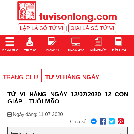
LẬP LÁ SỐ TỬ VI
GIẢI LÁ SỐ TỬ VI
|
DANH MỤC
TIN TỨC
DỊCH VỤ
KHOÁ HỌC
KIẾN THỨC
ĐẶT LỊCH
|
TRANG CHỦ
TỬ VI HÀNG NGÀY
TỬ VI HÀNG NGÀY 12/07/2020 12 CON
GIÁP – TUỔI MÃO
Ngày đăng: 11-07-2020
Chia sẻ: