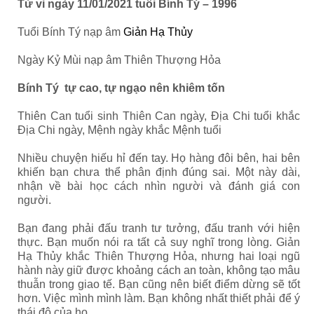
Tử vi ngày 11/01/2021 tuổi Bính Tý – 1996
Tuổi Bính Tý nạp âm
Giản Hạ Thủy
Ngày Kỷ Mùi nạp âm Thiên Thượng Hỏa
Bính Tý tự cao, tự ngạo nên khiêm tốn
Thiên Can tuổi sinh Thiên Can ngày, Địa Chi tuổi khắc
Địa Chi ngày, Mệnh ngày khắc Mệnh tuổi
Nhiều chuyện hiếu hỉ đến tay. Họ hàng đôi bên, hai bên
khiến bạn chưa thể phân định đúng sai. Một này dài,
nhận về bài học cách nhìn người và đánh giá con
người.
Bạn đang phải đấu tranh tư tưởng, đấu tranh với hiện
thực. Bạn muốn nói ra tất cả suy nghĩ trong lòng. Giản
Hạ Thủy khắc Thiên Thượng Hỏa, nhưng hai loại ngũ
hành này giữ được khoảng cách an toàn, không tạo mâu
thuẫn trong giao tế. Bạn cũng nên biết điểm dừng sẽ tốt
hơn. Việc mình mình làm. Bạn không nhất thiết phải để ý
thái độ của họ.