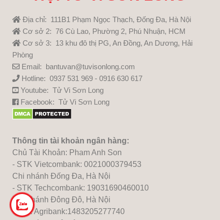
Địa chỉ: 111B1 Phạm Ngọc Thạch, Đống Đa, Hà Nội
Cơ sở 2: 76 Cù Lao, Phường 2, Phú Nhuận, HCM
Cơ sở 3: 13 khu đô thị PG, An Đồng, An Dương, Hải
Phòng
Email: bantuvan@tuvisonlong.com
Hotline: 0937 531 969 - 0916 630 617
Youtube:
Tử Vi Sơn Long
Facebook:
Tử Vi Sơn Long
Thông tin tài khoản ngân hàng:
Chủ Tài Khoản: Pham Anh Son
- STK Vietcombank: 0021000379453
Chi nhánh Đống Đa, Hà Nội
- STK Techcombank: 19031690460010
Chi nhánh Đông Đô, Hà Nội
- STK Agribank:1483205277740