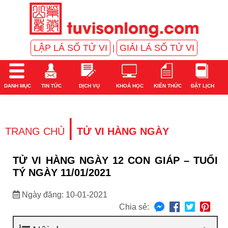
LẬP LÁ SỐ TỬ VI
GIẢI LÁ SỐ TỬ VI
|
DANH MỤC
TIN TỨC
DỊCH VỤ
KHOÁ HỌC
KIẾN THỨC
ĐẶT LỊCH
|
TRANG CHỦ
TỬ VI HÀNG NGÀY
TỬ VI HÀNG NGÀY 12 CON GIÁP – TUỔI
TÝ NGÀY 11/01/2021
Ngày đăng: 10-01-2021
Chia sẻ: