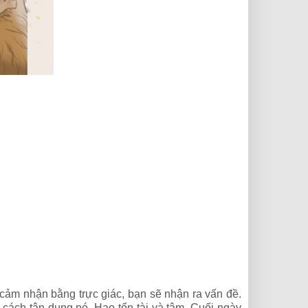
cảm nhận bằng trực giác, bạn sẽ nhận ra vấn đề.
ách tận dụng nó. Hao tổn tài và tâm. Cuối ngày