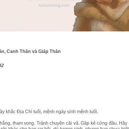
ân, Canh Thân và Giáp Thân
92
ày khắc Địa Chi tuổi, mệnh ngày sinh mệnh tuổi.
nhằng, tham vọng. Tránh chuyện cãi vã. Gặp kẻ cứng đầu. Hãy 
 khác cho bạn cơ hội, dù tương sinh, nhưng bạn chưa biết c