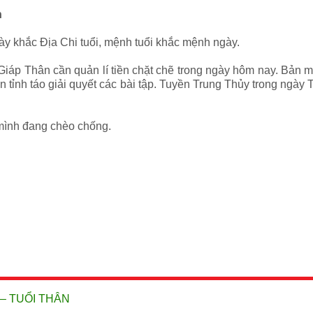
n
ày khắc Địa Chi tuổi, mệnh tuổi khắc mệnh ngày.
Giáp Thân cần quản lí tiền chặt chẽ trong ngày hôm nay. Bản m
ạn cần tỉnh táo giải quyết các bài tập. Tuyền Trung Thủy trong n
 mình đang chèo chống.
 – TUỔI THÂN