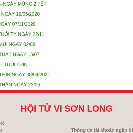
ẦN NGÀY MÙNG 2 TẾT
 NGÀY 19/05/2020
GÀY 07/11/2020
UỔI TỴ NGÀY 22/11
MÙI NGÀY 02/08
TUẤT NGÀY 15/07
– TUỔI THÌN
THÌN NGÀY 08/04/2021
THÂN NGÀY 23/06
HỘI TỬ VI SƠN LONG
Nội
M
Thông tin tài khoản ngân h