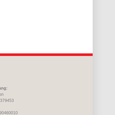
àng:
on
0379453
690460010