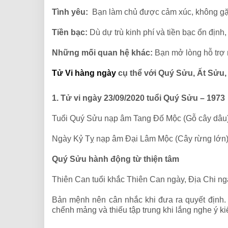
Tình yêu:
Bạn làm chủ được cảm xúc, không gặp
Tiền bạc:
Dù dự trù kinh phí và tiền bạc ổn định
Những mối quan hệ khác:
Bạn mở lòng hỗ trợ 
Tử Vi hàng ngày
cụ thể với Quý Sửu, Ất Sửu
1. Tử vi ngày 23/09/2020 tuổi Quý Sửu – 1973
Tuổi Quý Sửu nạp âm Tang Đố Mộc (Gỗ cây dâu
Ngày Kỷ Tỵ nạp âm Đại Lâm Mộc (Cây rừng lớn
Quý Sửu hành động từ thiện tâm
Thiên Can tuổi khắc Thiên Can ngày, Địa Chi ng
Bản mệnh nên cân nhắc khi đưa ra quyết định. N
chểnh mảng và thiếu tập trung khi lắng nghe ý k