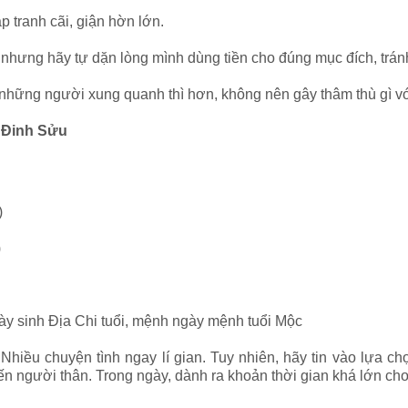
 tranh cãi, giận hờn lớn.
, nhưng hãy tự dặn lòng mình dùng tiền cho đúng mục đích, trá
những người xung quanh thì hơn, không nên gây thâm thù gì vớ
, Đinh Sửu
)
)
ày sinh Địa Chi tuổi, mệnh ngày mệnh tuổi Mộc
hiều chuyện tình ngay lí gian. Tuy nhiên, hãy tin vào lựa chọ
iến người thân. Trong ngày, dành ra khoản thời gian khá lớn c