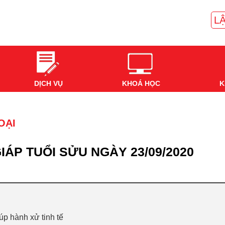
LẬ
DỊCH VỤ
KHOÁ HỌC
K
OẠI
IÁP TUỔI SỬU NGÀY 23/09/2020
p hành xử tinh tế