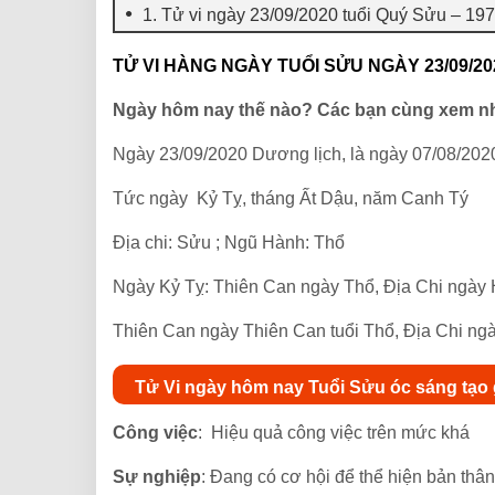
1. Tử vi ngày 23/09/2020 tuổi Quý Sửu – 19
TỬ VI HÀNG NGÀY TUỔI SỬU NGÀY 23/09/20
Ngày hôm nay thế nào? Các bạn cùng xem n
Ngày 23/09/2020 Dương lịch, là ngày 07/08/202
Tức ngày Kỷ Tỵ, tháng Ất Dậu, năm Canh Tý
Địa chi: Sửu ; Ngũ Hành: Thổ
Ngày Kỷ Tỵ: Thiên Can ngày Thổ, Địa Chi ngày
Thiên Can ngày Thiên Can tuổi Thổ, Địa Chi ngày
Tử Vi ngày hôm nay Tuổi Sửu óc sáng tạo g
Công việc
: Hiệu quả công việc trên mức khá
Sự nghiệp
: Đang có cơ hội để thể hiện bản th