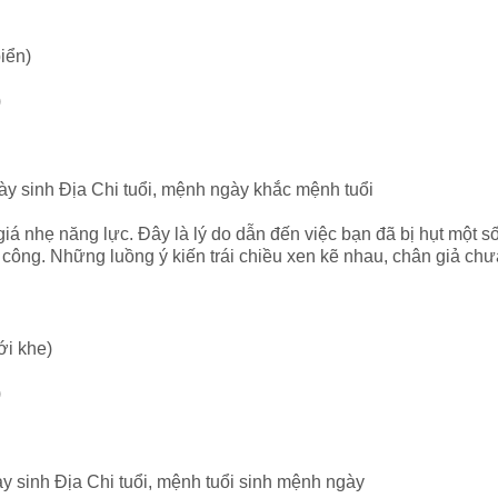
iển)
)
ày sinh Địa Chi tuổi, mệnh ngày khắc mệnh tuổi
iá nhẹ năng lực. Đây là lý do dẫn đến việc bạn đã bị hụt một 
công. Những luồng ý kiến trái chiều xen kẽ nhau, chân giả chư
97
i khe)
)
y sinh Địa Chi tuổi, mệnh tuổi sinh mệnh ngày