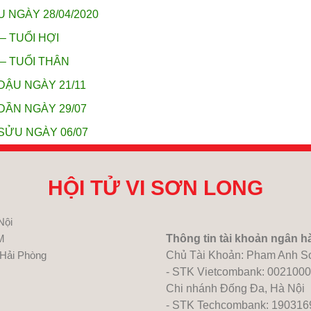
U NGÀY 28/04/2020
– TUỔI HỢI
 – TUỔI THÂN
DẬU NGÀY 21/11
DẦN NGÀY 29/07
SỬU NGÀY 06/07
HỘI TỬ VI SƠN LONG
Nội
M
Thông tin tài khoản ngân h
 Hải Phòng
Chủ Tài Khoản: Pham Anh S
- STK Vietcombank: 002100
Chi nhánh Đống Đa, Hà Nội
- STK Techcombank: 19031