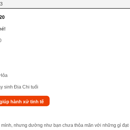
73
20
hé!
0
 Hỏa
 sinh Địa Chi tuổi
iúp hành xử tinh tế
ân mình, nhưng dường như bạn chưa thỏa mãn với những gì đạt