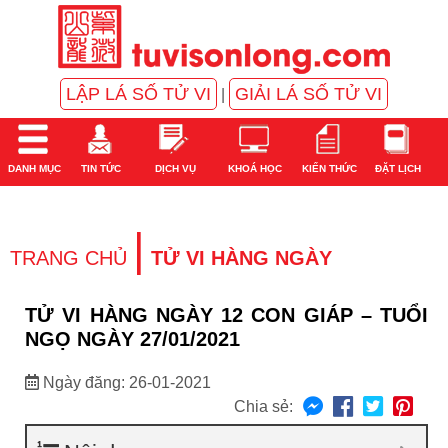
LẬP LÁ SỐ TỬ VI
GIẢI LÁ SỐ TỬ VI
|
DANH MỤC
TIN TỨC
DỊCH VỤ
KHOÁ HỌC
KIẾN THỨC
ĐẶT LỊCH
|
TRANG CHỦ
TỬ VI HÀNG NGÀY
TỬ VI HÀNG NGÀY 12 CON GIÁP – TUỔI
NGỌ NGÀY 27/01/2021
Ngày đăng: 26-01-2021
Chia sẻ: