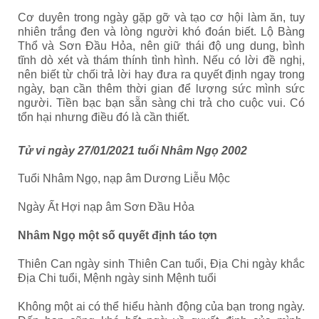
Cơ duyên trong ngày gặp gỡ và tạo cơ hội làm ăn, tuy
nhiên trắng đen và lòng người khó đoán biết.
Lộ Bàng
Thổ và Sơn Đầu Hỏa
, nên giữ thái độ ung dung, bình
tĩnh dò xét và thám thính tình hình. Nếu có lời đề nghị,
nên biết từ chối trả lời hay đưa ra quyết định ngay trong
ngày, bạn cần thêm thời gian để lượng sức mình sức
người. Tiền bạc bạn sẵn sàng chi trả cho cuộc vui. Có
tổn hại nhưng điều đó là cần thiết.
Tử vi ngày 27/01/2021 tuổi Nhâm Ngọ 2002
Tuổi Nhâm Ngọ, nạp âm Dương Liễu Mộc
Ngày Ất Hợi nạp âm Sơn Đầu Hỏa
Nhâm Ngọ một số quyết định táo tợn
Thiên Can ngày sinh Thiên Can tuổi, Địa Chi ngày khắc
Địa Chi tuổi, Mệnh ngày sinh Mệnh tuổi
Không một ai có thể hiểu hành động của bạn trong ngày.