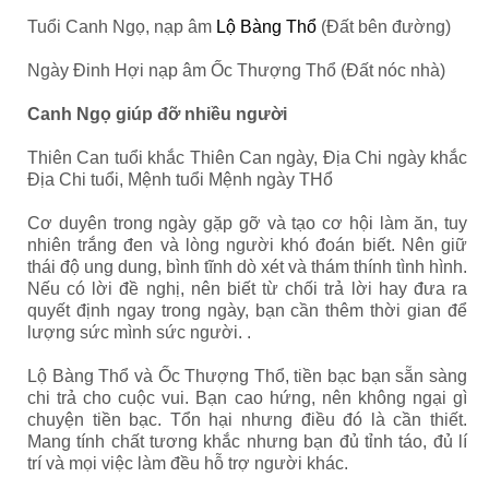
Tuổi Canh Ngọ, nạp âm
Lộ Bàng Thổ
(Đất bên đường)
Ngày Đinh Hợi nạp âm Ốc Thượng Thổ (Đất nóc nhà)
Canh Ngọ giúp đỡ nhiều người
Thiên Can tuổi khắc Thiên Can ngày, Địa Chi ngày khắc
Địa Chi tuổi, Mệnh tuổi Mệnh ngày THổ
Cơ duyên trong ngày gặp gỡ và tạo cơ hội làm ăn, tuy
nhiên trắng đen và lòng người khó đoán biết. Nên giữ
thái độ ung dung, bình tĩnh dò xét và thám thính tình hình.
Nếu có lời đề nghị, nên biết từ chối trả lời hay đưa ra
quyết định ngay trong ngày, bạn cần thêm thời gian để
lượng sức mình sức người. .
Lộ Bàng Thổ và Ốc Thượng Thổ,
tiền bạc bạn sẵn sàng
chi trả cho cuộc vui. Bạn cao hứng, nên không ngại gì
chuyện tiền bạc. Tổn hại nhưng điều đó là cần thiết.
Mang tính chất tương khắc nhưng bạn đủ tỉnh táo, đủ lí
trí và mọi việc làm đều hỗ trợ người khác.