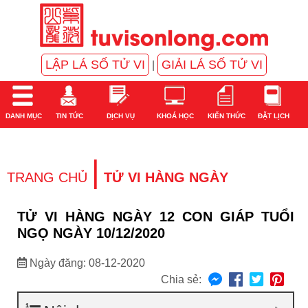
LẬP LÁ SỐ TỬ VI
GIẢI LÁ SỐ TỬ VI
|
DANH MỤC
TIN TỨC
DỊCH VỤ
KHOÁ HỌC
KIẾN THỨC
ĐẶT LỊCH
|
TRANG CHỦ
TỬ VI HÀNG NGÀY
TỬ VI HÀNG NGÀY 12 CON GIÁP TUỔI
NGỌ NGÀY 10/12/2020
Ngày đăng: 08-12-2020
Chia sẻ: