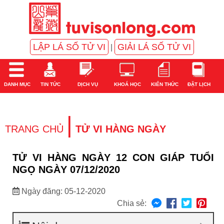
LẬP LÁ SỐ TỬ VI
GIẢI LÁ SỐ TỬ VI
|
DANH MỤC
TIN TỨC
DỊCH VỤ
KHOÁ HỌC
KIẾN THỨC
ĐẶT LỊCH
|
TRANG CHỦ
TỬ VI HÀNG NGÀY
TỬ VI HÀNG NGÀY 12 CON GIÁP TUỔI
NGỌ NGÀY 07/12/2020
Ngày đăng: 05-12-2020
Chia sẻ: