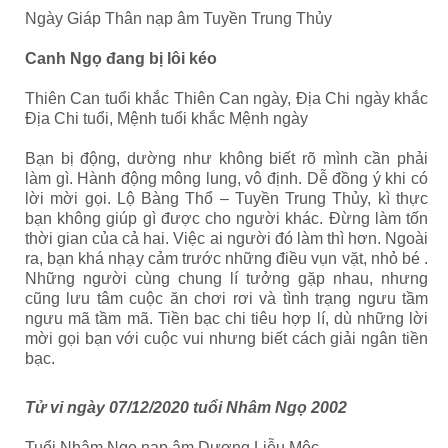
Ngày Giáp Thân nạp âm Tuyền Trung Thủy
Canh Ngọ đang bị lôi kéo
Thiên Can tuổi khắc Thiên Can ngày, Địa Chi ngày khắc
Địa Chi tuổi, Mệnh tuổi khắc Mệnh ngày
Bạn bị động, dường như không biết rõ mình cần phải
làm gì. Hành động mông lung, vô định. Dễ đồng ý khi có
lời mời gọi. Lộ Bàng Thổ – Tuyền Trung Thủy, kì thực
bạn không giúp gì được cho người khác. Đừng làm tốn
thời gian của cả hai. Việc ai người đó làm thì hơn. Ngoài
ra, bạn khá nhạy cảm trước những điều vụn vặt, nhỏ bé .
Những người cùng chung lí tưởng gặp nhau, nhưng
cũng lưu tâm cuộc ăn chơi rơi và tình trạng ngưu tầm
ngưu mã tầm mã. Tiền bạc chi tiêu hợp lí, dù những lời
mời gọi bạn với cuộc vui nhưng biết cách giải ngân tiền
bạc.
Tử vi ngày 07/12/2020 tuổi Nhâm Ngọ 2002
Tuổi Nhâm Ngọ nạp âm Dương Liễu Mộc