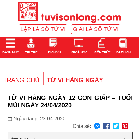
LẬP LÁ SỐ TỬ VI
GIẢI LÁ SỐ TỬ VI
|
DANH MỤC
TIN TỨC
DỊCH VỤ
KHOÁ HỌC
KIẾN THỨC
ĐẶT LỊCH
|
TRANG CHỦ
TỬ VI HÀNG NGÀY
TỬ VI HÀNG NGÀY 12 CON GIÁP – TUỔI
MÙI NGÀY 24/04/2020
Ngày đăng: 23-04-2020
Chia sẻ: