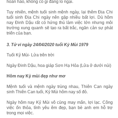
hoàn hảo, không có gì đáng lo ngại.
Tuy nhiên, mệnh tuổi sinh mệnh ngày, lại thêm Địa Chi
tuổi sinh Địa Chi ngày nên gặp nhiều bất lợi. Dù hôm
nay Đinh Dậu rất có hứng thú làm việc lớn nhưng môi
trường xung quanh sẽ tạo ra bất trắc, ngăn cản sự phát
triển của bạn.
3. Tử vi ngày 24/04/2020 tuổi Kỷ Mùi 1979
Tuổi Kỷ Mùi- Lửa trên trời
Ngày Đinh Dậu, hoa giáp Sơn Hạ Hỏa (Lửa ở dưới núi)
Hôm nay Kỷ mùi đẹp như mơ
Mệnh tuổi và mệnh ngày trùng nhau, Thiên Can ngày
sinh Thiên Can tuổi, Kỷ Mùi hôm nay số đỏ.
Ngày hôm nay Kỷ Mùi vô cùng may mắn, lợi lạc. Công
việc ổn thỏa, tình yêu êm đẹp, bạn bè anh em hỗ trợ
trong mọi việc.