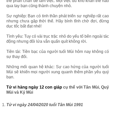
thế phấn chấn để làm việc. Mọi việc dù khó khăn thế nào
qua tay bạn cũng thành chuyện nhỏ.
Sự nghiệp: Bạn có tinh thần phát triển sự nghiệp rất cao
nhưng chưa gặp thời thế. Hãy bình tĩnh chờ đợi, đừng
dục tốc bất đạt nhé!
Tình yêu: Tuy có vài trục trặc nhỏ do yếu tố bên ngoài tác
động nhưng đôi lứa vẫn quấn quít không rời.
Tiền tài: Tiền bạc của người tuổi Mùi hôm nay không có
sự thay đổi.
Những mối quan hệ khác: Sự cao hứng của người tuổi
Mùi sẽ khiến mọi người xung quanh thêm phần yêu quý
bạn.
Tử vi hàng ngày 12 con giáp
cụ thể với Tân Mùi, Quý
Mùi và Kỷ Mùi
Tử vi ngày 24/04/2020 tuổi Tân Mùi 1991