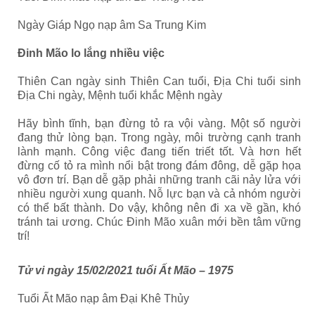
Ngày Giáp Ngọ nạp âm Sa Trung Kim
Đinh Mão
lo lắng nhiều việc
Thiên Can ngày sinh Thiên Can tuổi, Địa Chi tuổi sinh
Địa Chi ngày, Mệnh tuổi khắc Mệnh ngày
Hãy bình tĩnh, bạn đừng tỏ ra vội vàng. Một số người
đang thử lòng bạn. Trong ngày, môi trường cạnh tranh
lành mạnh. Công việc đang tiến triết tốt. Và hơn hết
đừng cố tỏ ra mình nổi bật trong đám đông, dễ gặp họa
vô đơn trí. Bạn dễ gặp phải những tranh cãi nảy lửa với
nhiều người xung quanh. Nỗ lực bạn và cả nhóm người
có thể bất thành. Do vậy, không nên đi xa về gần, khó
tránh tai ương. Chúc Đinh Mão xuân mới bền tâm vững
trí!
Tử vi ngày
15/02/2021
tuổi Ất Mão
– 1975
Tuổi Ất Mão nạp âm Đại Khê Thủy