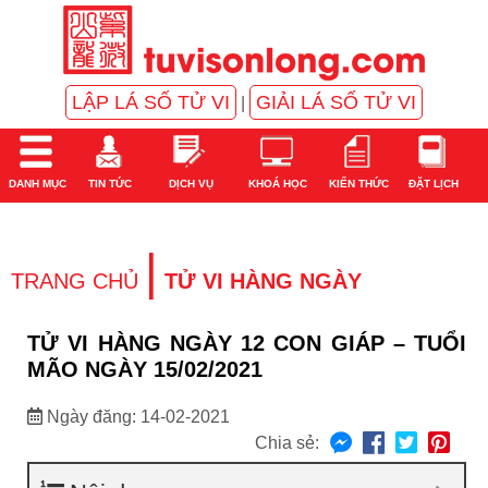
LẬP LÁ SỐ TỬ VI
GIẢI LÁ SỐ TỬ VI
|
DANH MỤC
TIN TỨC
DỊCH VỤ
KHOÁ HỌC
KIẾN THỨC
ĐẶT LỊCH
|
TRANG CHỦ
TỬ VI HÀNG NGÀY
TỬ VI HÀNG NGÀY 12 CON GIÁP – TUỔI
MÃO NGÀY 15/02/2021
Ngày đăng: 14-02-2021
Chia sẻ: