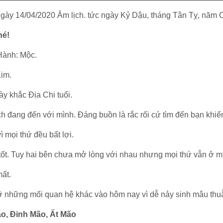
ngày 14/04/2020 Âm lịch. tức ngày Kỷ Dậu, tháng Tân Tỵ, năm 
hé!
Hành: Mộc.
Kim.
y khắc Địa Chi tuổi.
 đang đến với mình. Đáng buồn là rắc rối cứ tìm đến bạn khiến
 mọi thứ đều bất lợi.
tốt. Tuy hai bên chưa mở lòng với nhau nhưng mọi thứ vẫn ở m
mất.
 những mối quan hệ khác vào hôm nay vì dễ nảy sinh mâu thu
ão, Đinh Mão, Ất Mão