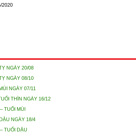
5/2020
TỴ NGÀY 20/08
TỴ NGÀY 08/10
MÙI NGÀY 07/11
UỔI THÌN NGÀY 16/12
– TUỔI MÙI
DẬU NGÀY 18/4
 – TUỔI DẬU