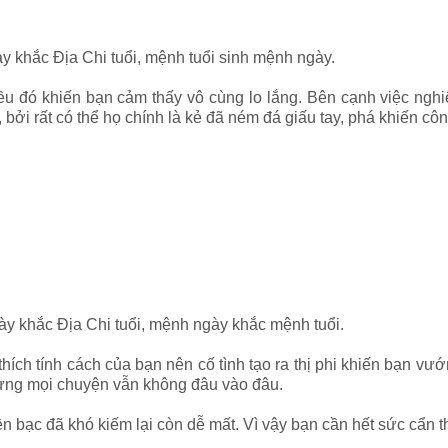
y khắc Địa Chi tuổi, mệnh tuổi sinh mệnh ngày.
ều đó khiến bạn cảm thấy vô cùng lo lắng.
Bên cạnh việc nghi
i rất có thể họ chính là kẻ đã ném đá giấu tay, phá khiến côn
ày khắc Địa Chi tuổi, mệnh ngày khắc mệnh tuổi.
ch tính cách của bạn nên cố tình tạo ra thị phi khiến bạn vướn
hưng mọi chuyện vẫn không đâu vào đâu.
iền bạc đã khó kiếm lại còn dễ mất. Vì vậy bạn cần hết sức cẩn