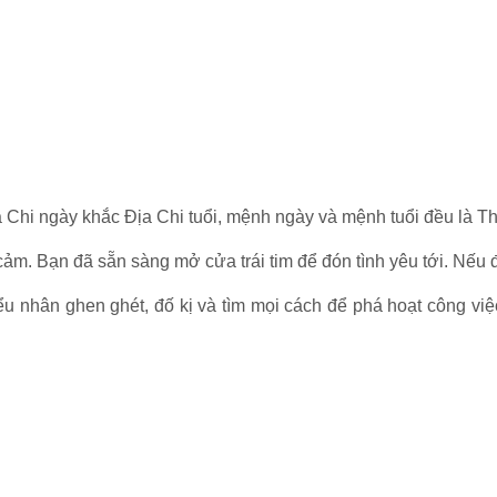
a Chi ngày khắc Địa Chi tuổi, mệnh ngày và mệnh tuổi đều là T
ảm. Bạn đã sẵn sàng mở cửa trái tim để đón tình yêu tới. Nếu đã
iểu nhân ghen ghét, đố kị và tìm mọi cách để phá hoạt công vi