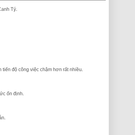
Canh Tý.
 tiến độ công việc chậm hơn rất nhiều.
ức ổn định.
ẫn.