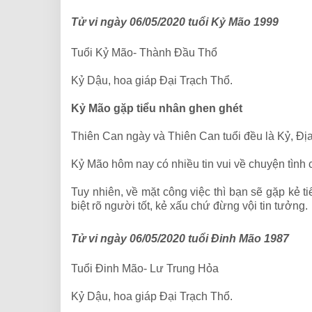
Tử vi ngày 06/05/2020 tuổi Kỷ Mão 1999
Tuổi Kỷ Mão- Thành Đầu Thổ
Kỷ Dậu, hoa giáp Đại Trạch Thổ.
Kỷ Mão gặp tiểu nhân ghen ghét
Thiên Can ngày và Thiên Can tuổi đều là Kỷ, Đị
Kỷ Mão hôm nay có nhiều tin vui về chuyện tình c
Tuy nhiên, về mặt công việc thì bạn sẽ gặp kẻ t
biệt rõ người tốt, kẻ xấu chứ đừng vội tin tưởng.
Tử vi ngày 06/05/2020 tuổi Đinh Mão 1987
Tuổi Đinh Mão- Lư Trung Hỏa
Kỷ Dậu, hoa giáp Đại Trạch Thổ.