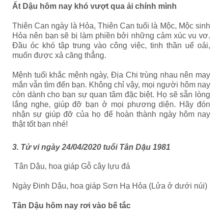
Ất Dậu hôm nay khó vượt qua ải chính mình
Thiên Can ngày là Hỏa, Thiên Can tuổi là Mộc, Mộc sinh
Hỏa nên bạn sẽ bị làm phiền bởi những cảm xúc vu vơ.
Đầu óc khó tập trung vào công việc, tinh thần uể oải,
muốn được xả căng thẳng.
Mệnh tuổi khắc mệnh ngày, Địa Chi trùng nhau nên may
mắn vẫn tìm đến bạn. Không chỉ vậy, mọi người hôm nay
còn dành cho bạn sự quan tâm đặc biệt. Họ sẽ sẵn lòng
lắng nghe, giúp đỡ bạn ở mọi phương diện. Hãy đón
nhận sự giúp đỡ của họ để hoàn thành ngày hôm nay
thật tốt bạn nhé!
3. Tử vi ngày 24/04/2020 tuổi Tân Dậu 1981
Tân Dậu, hoa giáp Gỗ cây lựu đá
Ngày Đinh Dậu, hoa giáp Sơn Hạ Hỏa (Lửa ở dưới núi)
Tân Dậu hôm nay rơi vào bế tắc