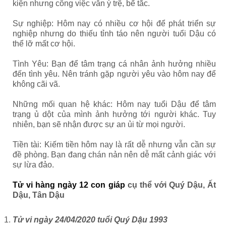
kiện nhưng công việc vẫn ỳ trệ, bế tắc.
Sự nghiệp: Hôm nay có nhiều cơ hội để phát triển sự
nghiệp nhưng do thiếu tỉnh táo nên người tuổi Dậu có
thể lỡ mất cơ hội.
Tình Yêu: Bạn để tâm trạng cá nhân ảnh hưởng nhiều
đến tình yêu. Nên tránh gặp người yêu vào hôm nay để
không cãi vã.
Những mối quan hệ khác: Hôm nay tuổi Dậu để tâm
trạng ủ dột của mình ảnh hưởng tới người khác. Tuy
nhiên, bạn sẽ nhận được sự an ủi từ mọi người.
Tiền tài: Kiếm tiền hôm nay là rất dễ nhưng vẫn cần sự
đề phòng. Bạn đang chán nản nên dễ mất cảnh giác với
sự lừa đảo.
Tử vi hàng ngày 12 con giáp
cụ thể với Quý Dậu, Ất
Dậu, Tân Dậu
Tử vi ngày 24/04/2020 tuổi Quý Dậu 1993