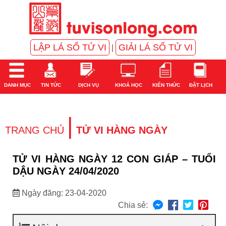
LẬP LÁ SỐ TỬ VI
GIẢI LÁ SỐ TỬ VI
|
DANH MỤC
TIN TỨC
DỊCH VỤ
KHOÁ HỌC
KIẾN THỨC
ĐẶT LỊCH
|
TRANG CHỦ
TỬ VI HÀNG NGÀY
TỬ VI HÀNG NGÀY 12 CON GIÁP – TUỔI
DẬU NGÀY 24/04/2020
Ngày đăng: 23-04-2020
Chia sẻ: