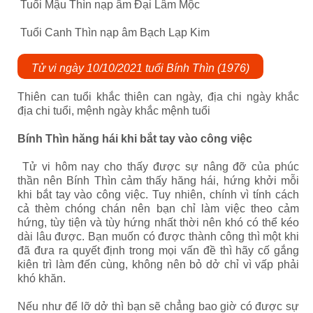
Tuổi Mậu Thìn nạp âm Đại Lâm Mộc
Tuổi Canh Thìn nạp âm Bạch Lạp Kim
Tử vi ngày 10/10/2021 tuổi Bính Thìn (1976)
Thiên can tuổi khắc thiên can ngày, địa chi ngày khắc
địa chi tuổi, mệnh ngày khắc mệnh tuổi
Bính Thìn hăng hái khi bắt tay vào công việc
Tử vi hôm nay cho thấy được sự nâng đỡ của phúc
thần nên Bính Thìn cảm thấy hăng hái, hứng khởi mỗi
khi bắt tay vào công việc. Tuy nhiên, chính vì tính cách
cả thèm chóng chán nên bạn chỉ làm việc theo cảm
hứng, tùy tiện và tùy hứng nhất thời nên khó có thể kéo
dài lâu được. Bạn muốn có được thành công thì một khi
đã đưa ra quyết định trong mọi vấn đề thì hãy cố gắng
kiên trì làm đến cùng, không nên bỏ dở chỉ vì vấp phải
khó khăn.
Nếu như để lỡ dở thì bạn sẽ chẳng bao giờ có được sự