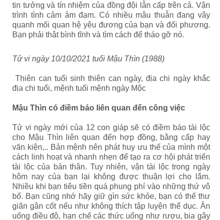
tin tưởng và tín nhiệm của đồng đội lẫn cấp trên cả. Vận
trình tình cảm ảm đạm. Có nhiều mâu thuẫn đang vây
quanh mối quan hệ yêu đương của bạn và đối phương.
Bạn phải thật bình tĩnh và tìm cách để tháo gỡ nó.
Tử vi ngày 10/10/2021 tuổi Mậu Thìn (1988)
Thiên can tuổi sinh thiên can ngày, địa chi ngày khắc
địa chi tuổi, mệnh tuổi mệnh ngày Mộc
Mậu Thìn có điềm báo liên quan đến công việc
Tử vi ngày mới của 12 con giáp sẽ có điềm báo tài lộc
cho Mậu Thìn liên quan đến hợp đồng, bằng cấp hay
văn kiện,.. Bản mệnh nên phát huy ưu thế của mình một
cách linh hoạt và nhanh nhẹn để tạo ra cơ hội phát triển
tài lộc của bản thân. Tuy nhiên, vận tài lộc trong ngày
hôm nay của bạn lại không được thuận lợi cho lắm.
Nhiều khi bạn tiêu tiền quá phung phí vào những thứ vô
bổ. Bạn cũng nhớ hãy giữ gìn sức khỏe, bạn có thể thư
giãn gân cốt nếu như không thích tập luyện thể dục. Ăn
uống điều độ, hạn chế các thức uống như rượu, bia gây