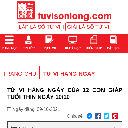
LẬP LÁ SỐ TỬ VI
GIẢI LÁ SỐ TỬ VI
|
DANH MỤC
TIN TỨC
DỊCH VỤ
KHOÁ HỌC
KIẾN THỨC
ĐẶT LỊCH
|
TRANG CHỦ
TỬ VI HÀNG NGÀY
TỬ VI HÀNG NGÀY CỦA 12 CON GIÁP
TUỔI THÌN NGÀY 10/10
Ngày đăng: 09-10-2021
Chia sẻ: