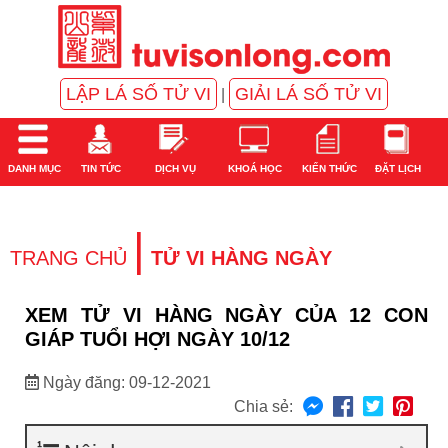
LẬP LÁ SỐ TỬ VI
GIẢI LÁ SỐ TỬ VI
|
DANH MỤC
TIN TỨC
DỊCH VỤ
KHOÁ HỌC
KIẾN THỨC
ĐẶT LỊCH
|
TRANG CHỦ
TỬ VI HÀNG NGÀY
XEM TỬ VI HÀNG NGÀY CỦA 12 CON
GIÁP TUỔI HỢI NGÀY 10/12
Ngày đăng: 09-12-2021
Chia sẻ: