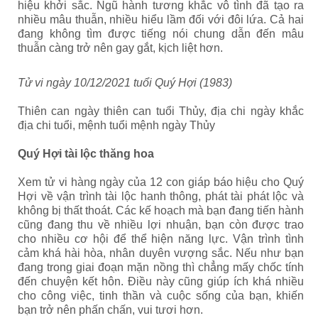
hiệu khởi sắc. Ngũ hành tương khắc vô tình đã tạo ra
nhiều mâu thuẫn, nhiều hiểu lầm đối với đôi lứa. Cả hai
đang không tìm được tiếng nói chung dẫn đến mâu
thuẫn càng trở nên gay gắt, kịch liệt hơn.
Tử vi ngày 10/12/2021 tuổi Quý Hợi (1983)
Thiên can ngày thiên can tuổi Thủy, địa chi ngày khắc
địa chi tuổi, mệnh tuổi mệnh ngày Thủy
Quý Hợi tài lộc thăng hoa
Xem tử vi hàng ngày của 12 con giáp báo hiệu cho Quý
Hợi
về vận trình tài lộc hanh thông, phát tài phát lộc và
không bị thất thoát. Các kế hoạch mà bạn đang tiến hành
cũng đang thu về nhiều lợi nhuận, bạn còn được trao
cho nhiều cơ hội để thể hiện năng lực. Vận trình tình
cảm khá hài hòa, nhân duyên vượng sắc. Nếu như bạn
đang trong giai đoạn mặn nồng thì chẳng mấy chốc tính
đến chuyện kết hôn. Điều này cũng giúp ích khá nhiều
cho công việc, tinh thần và cuộc sống của bạn, khiến
bạn trở nên phấn chấn, vui tươi hơn.