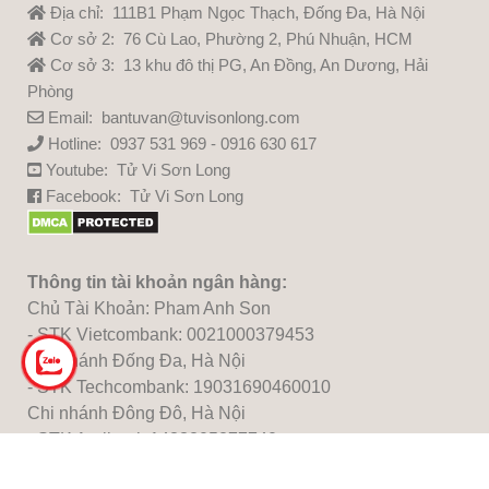
Địa chỉ: 111B1 Phạm Ngọc Thạch, Đống Đa, Hà Nội
Cơ sở 2: 76 Cù Lao, Phường 2, Phú Nhuận, HCM
Cơ sở 3: 13 khu đô thị PG, An Đồng, An Dương, Hải
Phòng
Email: bantuvan@tuvisonlong.com
Hotline: 0937 531 969 - 0916 630 617
Youtube:
Tử Vi Sơn Long
Facebook:
Tử Vi Sơn Long
Thông tin tài khoản ngân hàng:
Chủ Tài Khoản: Pham Anh Son
- STK Vietcombank: 0021000379453
Chi nhánh Đống Đa, Hà Nội
- STK Techcombank: 19031690460010
Chi nhánh Đông Đô, Hà Nội
- STK Agribank:1483205277740
Chi nhánh Thủ Đô