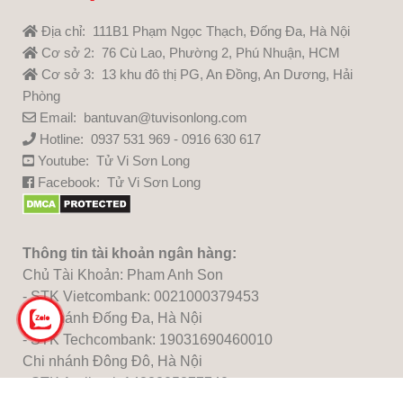
Địa chỉ: 111B1 Phạm Ngọc Thạch, Đống Đa, Hà Nội
Cơ sở 2: 76 Cù Lao, Phường 2, Phú Nhuận, HCM
Cơ sở 3: 13 khu đô thị PG, An Đồng, An Dương, Hải
Phòng
Email: bantuvan@tuvisonlong.com
Hotline: 0937 531 969 - 0916 630 617
Youtube:
Tử Vi Sơn Long
Facebook:
Tử Vi Sơn Long
Thông tin tài khoản ngân hàng:
Chủ Tài Khoản: Pham Anh Son
- STK Vietcombank: 0021000379453
Chi nhánh Đống Đa, Hà Nội
- STK Techcombank: 19031690460010
Chi nhánh Đông Đô, Hà Nội
- STK Agribank:1483205277740