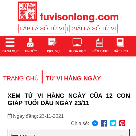
LẬP LÁ SỐ TỬ VI
GIẢI LÁ SỐ TỬ VI
|
DANH MỤC
TIN TỨC
DỊCH VỤ
KHOÁ HỌC
KIẾN THỨC
ĐẶT LỊCH
|
TRANG CHỦ
TỬ VI HÀNG NGÀY
XEM TỬ VI HÀNG NGÀY CỦA 12 CON
GIÁP TUỔI DẬU NGÀY 23/11
Ngày đăng: 23-11-2021
Chia sẻ: