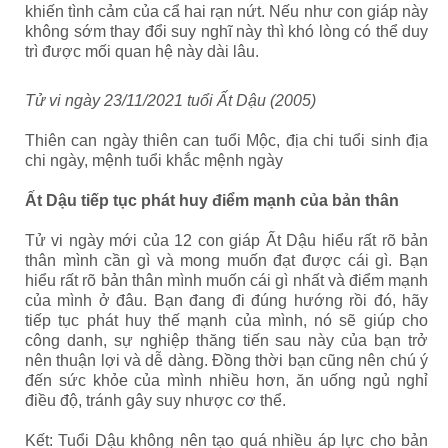
khiến tình cảm của cẩ hai rạn nứt. Nếu như con giáp này
không sớm thay đổi suy nghĩ này thì khó lòng có thể duy
trì được mối quan hệ này dài lâu.
Tử vi ngày 23/11/2021 tuổi Ất Dậu (2005)
Thiên can ngày thiên can tuổi Mộc, địa chi tuổi sinh địa
chi ngày, mệnh tuổi khắc mệnh ngày
Ất Dậu tiếp tục phát huy điểm mạnh của bản thân
Tử vi ngày mới của 12 con giáp Ất Dậu hiểu rất rõ bản
thân mình cần gì và mong muốn đạt được cái gì. Bạn
hiểu rất rõ bản thân mình muốn cái gì nhất và điểm mạnh
của mình ở đâu. Bạn đang đi đúng hướng rồi đó, hãy
tiếp tục phát huy thế mạnh của mình, nó sẽ giúp cho
công danh, sự nghiệp thăng tiến sau này của bạn trở
nên thuận lợi và dễ dàng. Đồng thời bạn cũng nên chú ý
đến sức khỏe của mình nhiều hơn, ăn uống ngủ nghỉ
điều độ, tránh gây suy nhược cơ thể.
Kết: Tuổi Dậu không nên tạo quá nhiều áp lực cho bản