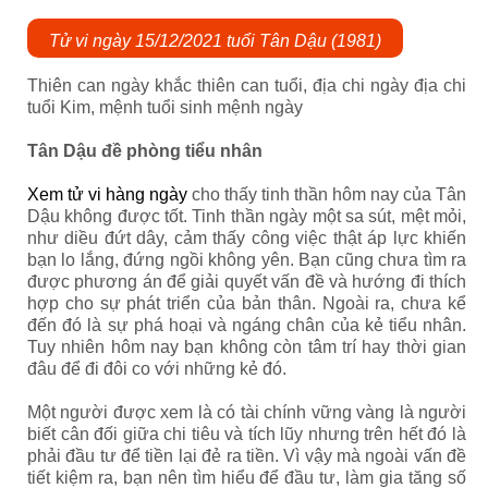
Tử vi ngày 15/12/2021 tuổi Tân Dậu (1981)
Thiên can ngày khắc thiên can tuổi, địa chi ngày địa chi
tuổi Kim, mệnh tuổi sinh mệnh ngày
Tân Dậu đề phòng tiểu nhân
Xem tử vi hàng ngày
cho thấy tinh thần hôm nay của Tân
Dậu không được tốt. Tinh thần ngày một sa sút, mệt mỏi,
như diều đứt dây, cảm thấy công việc thật áp lực khiến
bạn lo lắng, đứng ngồi không yên. Bạn cũng chưa tìm ra
được phương án để giải quyết vấn đề và hướng đi thích
hợp cho sự phát triển của bản thân. Ngoài ra, chưa kể
đến đó là sự phá hoại và ngáng chân của kẻ tiểu nhân.
Tuy nhiên hôm nay bạn không còn tâm trí hay thời gian
đâu để đi đôi co với những kẻ đó.
Một người được xem là có tài chính vững vàng là người
biết cân đối giữa chi tiêu và tích lũy nhưng trên hết đó là
phải đầu tư để tiền lại đẻ ra tiền. Vì vậy mà ngoài vấn đề
tiết kiệm ra, bạn nên tìm hiểu để đầu tư, làm gia tăng số