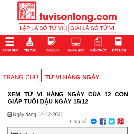
LẬP LÁ SỐ TỬ VI
GIẢI LÁ SỐ TỬ VI
|
DANH MỤC
TIN TỨC
DỊCH VỤ
KHOÁ HỌC
KIẾN THỨC
ĐẶT LỊCH
|
TRANG CHỦ
TỬ VI HÀNG NGÀY
XEM TỬ VI HÀNG NGÀY CỦA 12 CON
GIÁP TUỔI DẬU NGÀY 15/12
Ngày đăng: 14-12-2021
Chia sẻ: