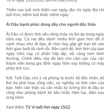
Tử vi ngày 15/12/2021 tuổi Ất Dậu (2005)
Thiên can tuổi sinh thiên can ngày, địa chi ngày địa chi
tuổi Kim, mệnh tuổi khắc mệnh ngày
Ất Dậu hạnh phúc đong đầy cho người độc thân
Ất Dậu
có được tình yêu nồng cháy và ấm áp trong ngày
hôm nay. Cả hai đều dành nhiều thời gian hơn để ở
cạnh nhau như đi dạo, đi chơi hay gặp gỡ bạn bè vào
thời gian buổi tối rảnh rỗi. Bên cạnh đó, tính tình của bạn
ngày hôm nay có phần hấp tấp, vội vàng hơn bình
thường. Chính điều này đã làm cho cảm xúc của các
thành viên trong gia đình ngày hôm nay không có mấy
phần tích cực.
Kết: Tuổi Dậu chú ý và phòng bị trước kẻ tiểu nhân, kẻ
thứ ba phá hoại công việc, sự nghiệp và tình cảm của
bạn. Nên cẩn thận và cân nhắc kỹ lưỡng khi đi đầu tư
cũng như phòng tránh kẻ tiểu nhân hãm hại, đâm sau
lưng mình.
Xem thêm:
Tử Vi tuổi Hợi ngày 15/12