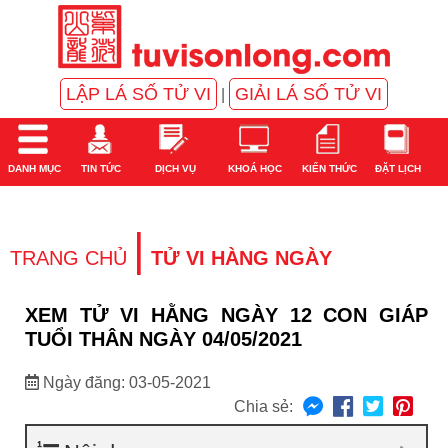
LẬP LÁ SỐ TỬ VI
GIẢI LÁ SỐ TỬ VI
|
DANH MỤC
TIN TỨC
DỊCH VỤ
KHOÁ HỌC
KIẾN THỨC
ĐẶT LỊCH
|
TRANG CHỦ
TỬ VI HÀNG NGÀY
XEM TỬ VI HẰNG NGÀY 12 CON GIÁP
TUỔI THÂN NGÀY 04/05/2021
Ngày đăng: 03-05-2021
Chia sẻ: