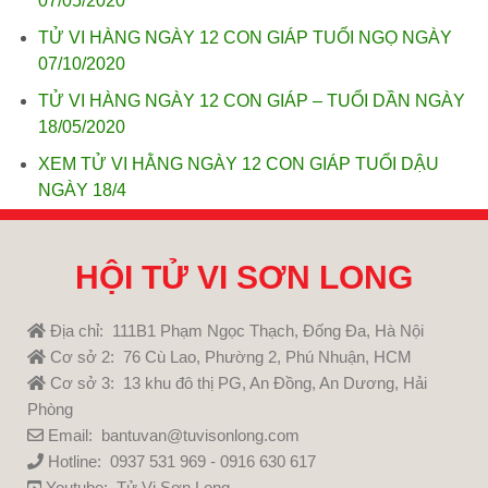
07/05/2020
TỬ VI HÀNG NGÀY 12 CON GIÁP TUỔI NGỌ NGÀY
07/10/2020
TỬ VI HÀNG NGÀY 12 CON GIÁP – TUỔI DẦN NGÀY
18/05/2020
XEM TỬ VI HẰNG NGÀY 12 CON GIÁP TUỔI DẬU
NGÀY 18/4
HỘI TỬ VI SƠN LONG
Địa chỉ: 111B1 Phạm Ngọc Thạch, Đống Đa, Hà Nội
Cơ sở 2: 76 Cù Lao, Phường 2, Phú Nhuận, HCM
Cơ sở 3: 13 khu đô thị PG, An Đồng, An Dương, Hải
Phòng
Email: bantuvan@tuvisonlong.com
Hotline: 0937 531 969 - 0916 630 617
Youtube:
Tử Vi Sơn Long