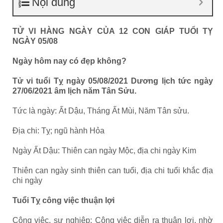
Nội dung
TỬ VI HÀNG NGÀY CỦA 12 CON GIÁP TUỔI TỴ
NGÀY
05
/0
8
Ngày hôm nay có đẹp không?
Tử vi tuổi Tỵ ngày
05
/0
8
/2021 Dương lịch tức ngày
27
/06/2021 âm lịch năm Tân Sửu.
Tức là ngày: Ất Dậu, Tháng Ất Mùi, Năm Tân sửu.
Địa chi: Tỵ; ngũ hành Hỏa
Ngày Ất Dậu: Thiên can ngày Mộc, địa chi ngày Kim
Thiên can ngày sinh thiên can tuổi, địa chi tuổi khắc địa
chi ngày
Tuổi Tỵ công việc thuận lợi
Công việc, sự nghiệp: Công việc diễn ra thuận lợi, nhờ