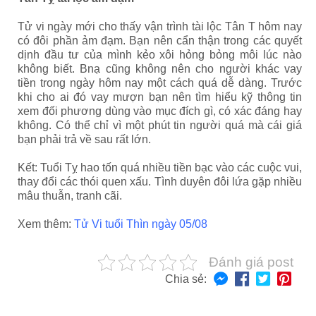
Tử vi ngày mới cho thấy vận trình tài lộc Tân T hôm nay
có đôi phần ảm đạm. Bạn nên cẩn thận trong các quyết
dịnh đầu tư của mình kẻo xôi hỏng bỏng môi lúc nào
không biết. Bnạ cũng không nên cho người khác vay
tiền trong ngày hôm nay một cách quá dễ dàng. Trước
khi cho ai đó vay mượn bạn nên tìm hiểu kỹ thông tin
xem đối phương dùng vào mục đích gì, có xác đáng hay
không. Có thể chỉ vì một phút tin người quá mà cái giá
bạn phải trả về sau rất lớn.
Kết: Tuổi Tỵ hao tốn quá nhiều tiền bạc vào các cuộc vui,
thay đổi các thói quen xấu. Tình duyên đôi lứa gặp nhiều
mâu thuẫn, tranh cãi.
Xem thêm:
Tử Vi tuổi Thìn ngày 05/08
Đánh giá post
Chia sẻ: