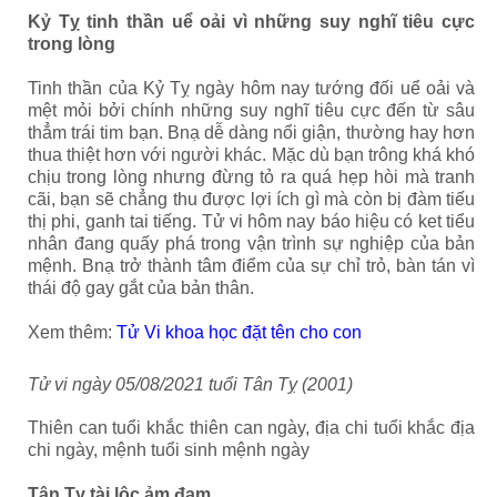
Kỷ Tỵ tinh thần uể oải vì những suy nghĩ tiêu cực
trong lòng
Tinh thần của Kỷ Tỵ ngày hôm nay tướng đối uể oải và
mệt mỏi bởi chính những suy nghĩ tiêu cực đến từ sâu
thẳm trái tim bạn. Bnạ dễ dàng nổi giận, thường hay hơn
thua thiệt hơn với người khác. Mặc dù bạn trông khá khó
chịu trong lòng nhưng đừng tỏ ra quá hẹp hòi mà tranh
cãi, bạn sẽ chẳng thu được lợi ích gì mà còn bị đàm tiếu
thị phi, ganh tai tiếng. Tử vi hôm nay báo hiệu có ket tiểu
nhân đang quấy phá trong vận trình sự nghiệp của bản
mệnh. Bnạ trở thành tâm điểm của sự chỉ trỏ, bàn tán vì
thái độ gay gắt của bản thân.
Xem thêm:
Tử Vi khoa học đặt tên cho con
Tử vi ngày
05
/0
8
/2021 tuổi Tân Tỵ (2001)
Thiên can tuổi khắc thiên can ngày, địa chi tuổi khắc địa
chi ngày, mệnh tuổi sinh mệnh ngày
Tân Tỵ tài lộc ảm đạm