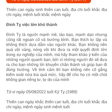
Thiên can ngày sinh thiên can tuổi, địa chi tuổi khắc địa
chi ngày, mệnh tuổi khắc mệnh ngày
Đinh Tỵ
việc lớn khó thành
Đinh Tỵ là người mạnh mẽ, táo bạo, mạnh dạn nhưng
cũng rất ngoan cố và bướng bỉnh. Bạn thích tự lập và
không thích dựa dẫm vào người khác. Bạn không nên
quá vội vàng, nóng vội khi đưa ra một quyết định lớn
trong sự nghiệp của mình, mà hãy tham khảo ý kiến của
những người quanh bạn, bởi vì những người đó sẽ đưa
ra cho bạn những lời khuyên chân thành và giúp bạn đi
đúng hướng. Về tình cảm thì bạn không nên cố gắng
kiểm soát nửa kia quá mức, hãy để cho họ có một chút
không gian riêng tư, tự do của mình
Tử vi ngày
05
/0
8
/2021 tuổi Kỷ Tỵ (1989)
Thiên can ngày khắc thiên can tuổi, địa chi tuổi khắc địa
chi ngày, mệnh ngày sinh mệnh tuổi