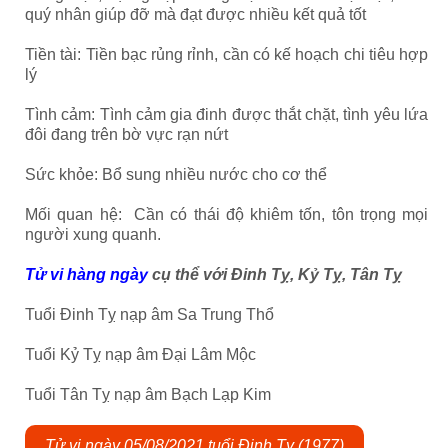
quý nhân giúp đỡ mà đạt được nhiều kết quả tốt
Tiền tài: Tiền bạc rủng rỉnh, cần có kế hoạch chi tiêu hợp
lý
Tình cảm: Tình cảm gia đinh được thắt chặt, tình yêu lứa
đôi đang trên bờ vực rạn nứt
Sức khỏe: Bổ sung nhiều nước cho cơ thể
Mối quan hệ: Cần có thái độ khiêm tốn, tôn trọng mọi
người xung quanh.
Tử vi hàng ngày
cụ thể với Đinh Tỵ, Kỷ Tỵ, Tân Tỵ
Tuổi Đinh Tỵ nạp âm Sa Trung Thổ
Tuổi Kỷ Tỵ nạp âm Đại Lâm Mộc
Tuổi Tân Tỵ nạp âm Bạch Lạp Kim
Tử vi ngày
05/
0
8
/2021 tuổi Đinh Tỵ (1977)