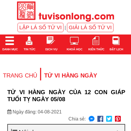
LẬP LÁ SỐ TỬ VI
GIẢI LÁ SỐ TỬ VI
|
DANH MỤC
TIN TỨC
DỊCH VỤ
KHOÁ HỌC
KIẾN THỨC
ĐẶT LỊCH
|
TRANG CHỦ
TỬ VI HÀNG NGÀY
TỬ VI HÀNG NGÀY CỦA 12 CON GIÁP
TUỔI TỴ NGÀY 05/08
Ngày đăng: 04-08-2021
Chia sẻ: