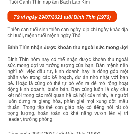
Tuổi Canh Thìn nạp âm Bạch Lạp Kim
Tử vi ngày 29/07/2021 tuổi Bính Thìn (1976)
Thiên can tuổi sinh thiên can ngày, địa chi ngày khắc địa
chi tuổi, mệnh tuổi mệnh ngày Thổ
Bính Thìn nhận được khoản thu ngoài sức mong đợi
Bính Thìn hôm nay có thể nhận được khoản thu ngoài
sức mong đợi và tưởng tượng của bạn. Bản mệnh nên
nghĩ tới việc đầu tư, kinh doanh hay là đóng góp một
phần vào trong các kế hoạch, dự án nhỏ nhặt với bạn
bè. Hoặc là cũng có thể tự bỏ vốn ra để mở rộng hoạt
động kinh doanh, buôn bán. Bạn cũng luôn là cây cầu
kết nối trong các mối quan hệ xã hội của mình, là người
luôn đứng ra giảng hòa, phân giải mọi xung đột, mâu
thuẫn. Trong tập thể con giáp này có tiếng nói rất có
trọng lượng, hoàn toàn có khả năng vươn lên vị trí
leader, trưởng phòng.
Tử vi ngày 29/07/2021 tuổi Mậu Thìn (1988)