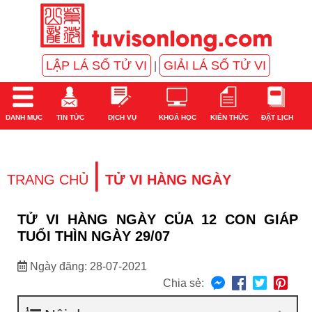
LẬP LÁ SỐ TỬ VI
GIẢI LÁ SỐ TỬ VI
|
DANH MỤC
TIN TỨC
DỊCH VỤ
KHOÁ HỌC
KIẾN THỨC
ĐẶT LỊCH
|
TRANG CHỦ
TỬ VI HÀNG NGÀY
TỬ VI HÀNG NGÀY CỦA 12 CON GIÁP
TUỔI THÌN NGÀY 29/07
Ngày đăng: 28-07-2021
Chia sẻ: