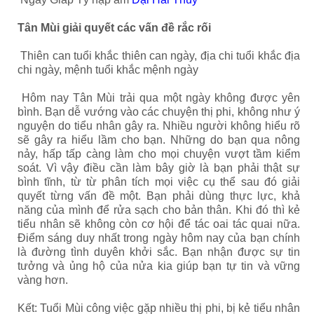
Tân Mùi giải quyết các vấn đề rắc rối
Thiên can tuổi khắc thiên can ngày, địa chi tuổi khắc địa
chi ngày, mệnh tuổi khắc mệnh ngày
Hôm nay Tân Mùi trải qua một ngày không được yên
bình. Bạn dễ vướng vào các chuyện thị phi, không như ý
nguyện do tiểu nhân gây ra. Nhiều người không hiểu rõ
sẽ gây ra hiểu lầm cho bạn. Những do bạn qua nông
nảy, hấp tấp càng làm cho mọi chuyện vượt tầm kiểm
soát. Vì vậy điều cần làm bây giờ là bạn phải thật sự
bình tĩnh, từ từ phân tích mọi việc cụ thể sau đó giải
quyết từng vấn đề một. Bạn phải dùng thực lực, khả
năng của mình để rửa sạch cho bản thân. Khi đó thì kẻ
tiểu nhân sẽ không còn cơ hội để tác oai tác quai nữa.
Điểm sáng duy nhất trong ngày hôm nay của bạn chính
là đường tình duyên khởi sắc. Bạn nhận được sự tin
tưởng và ủng hộ của nửa kia giúp bạn tự tin và vững
vàng hơn.
Kết: Tuổi Mùi công việc gặp nhiều thị phi, bị kẻ tiểu nhân