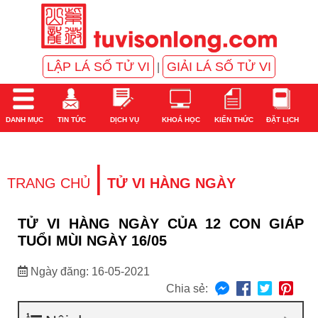
LẬP LÁ SỐ TỬ VI
GIẢI LÁ SỐ TỬ VI
|
DANH MỤC
TIN TỨC
DỊCH VỤ
KHOÁ HỌC
KIẾN THỨC
ĐẶT LỊCH
|
TRANG CHỦ
TỬ VI HÀNG NGÀY
TỬ VI HÀNG NGÀY CỦA 12 CON GIÁP
TUỔI MÙI NGÀY 16/05
Ngày đăng: 16-05-2021
Chia sẻ: