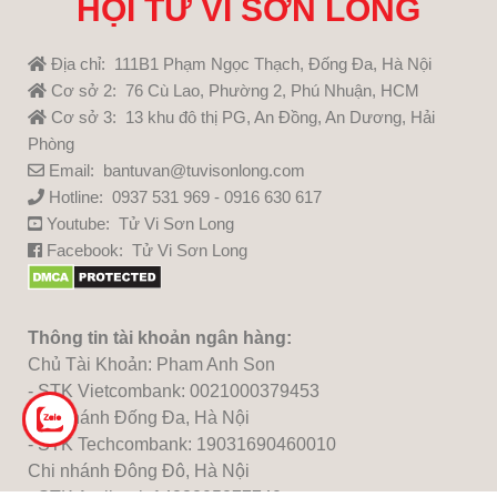
HỘI TỬ VI SƠN LONG
Địa chỉ: 111B1 Phạm Ngọc Thạch, Đống Đa, Hà Nội
Cơ sở 2: 76 Cù Lao, Phường 2, Phú Nhuận, HCM
Cơ sở 3: 13 khu đô thị PG, An Đồng, An Dương, Hải
Phòng
Email: bantuvan@tuvisonlong.com
Hotline: 0937 531 969 - 0916 630 617
Youtube:
Tử Vi Sơn Long
Facebook:
Tử Vi Sơn Long
Thông tin tài khoản ngân hàng:
Chủ Tài Khoản: Pham Anh Son
- STK Vietcombank: 0021000379453
Chi nhánh Đống Đa, Hà Nội
- STK Techcombank: 19031690460010
Chi nhánh Đông Đô, Hà Nội