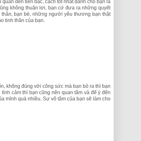
 quan đến tiền bạc, cách tốt nhất dành cho bạn là
c cũng không thuận lợi, bạn cứ đưa ra những quyết
i thân, bạn bè, những người yêu thương bạn thật
o tinh thần của bạn.
n, không đúng với công sức mà bạn bỏ ra thì bạn
 tình cảm thì bạn cũng nên quan tâm và để ý đến
ủa mình quá nhiều. Sự vô tâm của bạn sẽ làm cho