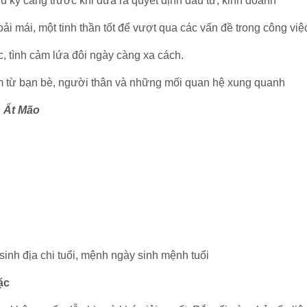
hiểu kỹ càng trước khi đưa ra quyết định đầu tư, kinh doanh
i mái, một tinh thần tốt để vượt qua các vấn đề trong công việ
c, tình cảm lứa đôi ngày càng xa cách.
m từ bạn bè, người thân và những mối quan hệ xung quanh
, Ất Mão
 sinh địa chi tuổi, mệnh ngày sinh mệnh tuổi
ặc