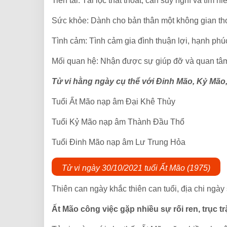
Tiền tài: Tài lộc thất thoát, cần suy nghĩ và tìm 
Sức khỏe: Dành cho bản thân một không gian thoả
Tình cảm: Tình cảm gia đình thuận lợi, hạnh phú
Mối quan hệ: Nhận được sự giúp đỡ và quan tâ
Tử vi hằng ngày cụ thể với Đinh Mão, Kỷ Mão
Tuổi Ất Mão nạp âm Đại Khê Thủy
Tuổi Kỷ Mão nạp âm Thành Đầu Thổ
Tuổi Đinh Mão nạp âm Lư Trung Hỏa
Tử vi ngày 30/10/2021 tuổi Ất Mão (1975)
Thiên can ngày khắc thiên can tuổi, địa chi ngày
Ất Mão công việc gặp nhiều sự rối ren, trục tr