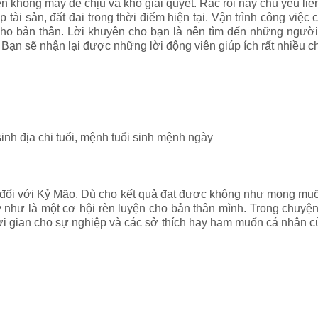
 không mấy dễ chịu và khó giải quyết. Rắc rối này chủ yếu liên
 tài sản, đất đai trong thời điểm hiện tại. Vận trình công việ
h cho bản thân. Lời khuyên cho bạn là nên tìm đến những ngườ
ạn sẽ nhận lại được những lời động viên giúp ích rất nhiều ch
sinh địa chi tuổi, mệnh tuổi sinh mệnh ngày
ả đối với Kỷ Mão. Dù cho kết quả đạt được không như mong muố
 như là một cơ hội rèn luyện cho bản thân mình. Trong chuyện
ời gian cho sự nghiệp và các sở thích hay ham muốn cá nhân c