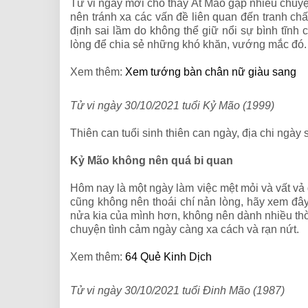
Tử vi ngày mới cho thấy Ất Mão
gặp nhiều chuyện
nên tránh xa các vấn đề liên quan đến tranh chấp
định sai lầm do không thể giữ nổi sự bình tĩn
lòng để chia sẻ những khó khăn, vướng mắc đó. B
Xem thêm:
Xem tướng bàn chân nữ giàu sang
Tử vi ngày 30/10/2021 tuổi Kỷ Mão (1999)
Thiên can tuổi sinh thiên can ngày, địa chi ngày 
Kỷ Mão không nên quá bi quan
Hôm nay là một ngày làm việc mệt mỏi và vất v
cũng không nên thoái chí nản lòng, hãy xem đây
nửa kia của mình hơn, không nên dành nhiều th
chuyện tình cảm ngày càng xa cách và rạn nứt.
Xem thêm:
64 Quẻ Kinh Dịch
Tử vi ngày 30/10/2021 tuổi Đinh Mão (1987)