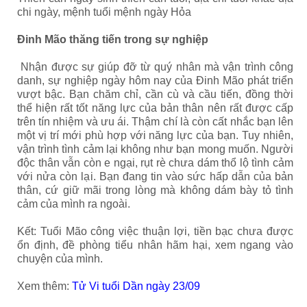
chi ngày, mệnh tuổi mệnh ngày Hỏa
Đinh Mão thăng tiến trong sự nghiệp
Nhận được sự giúp đỡ từ quý nhân mà vận trình công
danh, sự nghiệp ngày hôm nay của Đinh Mão phát triển
vượt bậc. Bạn chăm chỉ, cần cù và cầu tiến, đồng thời
thể hiện rất tốt năng lực của bản thân nên rất được cấp
trên tín nhiệm và ưu ái. Thậm chí là còn cất nhắc bạn lên
một vị trí mới phù hợp với năng lực của bạn. Tuy nhiên,
vận trình tình cảm lại không như bạn mong muốn. Người
độc thân vẫn còn e ngại, rụt rè chưa dám thổ lộ tình cảm
với nửa còn lại. Bạn đang tin vào sức hấp dẫn của bản
thân, cứ giữ mãi trong lòng mà không dám bày tỏ tình
cảm của mình ra ngoài.
Kết: Tuổi Mão công việc thuận lợi, tiền bạc chưa được
ổn định, đề phòng tiểu nhân hãm hại, xem ngang vào
chuyện của mình.
Xem thêm:
Tử Vi tuổi Dần ngày 23/09