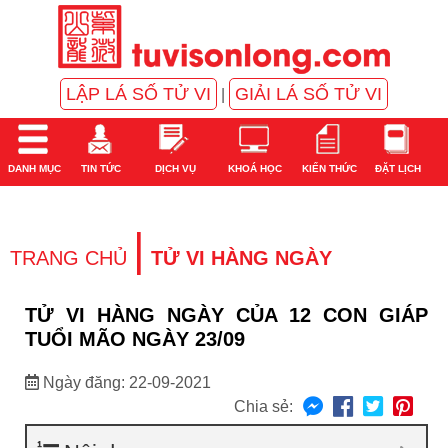
LẬP LÁ SỐ TỬ VI
GIẢI LÁ SỐ TỬ VI
|
DANH MỤC
TIN TỨC
DỊCH VỤ
KHOÁ HỌC
KIẾN THỨC
ĐẶT LỊCH
|
TRANG CHỦ
TỬ VI HÀNG NGÀY
TỬ VI HÀNG NGÀY CỦA 12 CON GIÁP
TUỔI MÃO NGÀY 23/09
Ngày đăng: 22-09-2021
Chia sẻ: