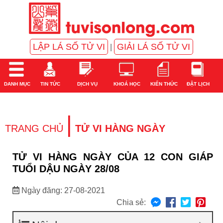
LẬP LÁ SỐ TỬ VI
GIẢI LÁ SỐ TỬ VI
|
DANH MỤC
TIN TỨC
DỊCH VỤ
KHOÁ HỌC
KIẾN THỨC
ĐẶT LỊCH
|
TRANG CHỦ
TỬ VI HÀNG NGÀY
TỬ VI HÀNG NGÀY CỦA 12 CON GIÁP
TUỔI DẬU NGÀY 28/08
Ngày đăng: 27-08-2021
Chia sẻ: