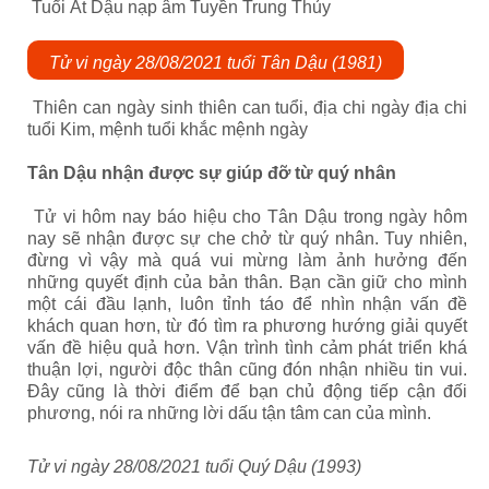
Tuổi Ất Dậu nạp âm Tuyền Trung Thủy
Tử vi ngày 28/08/2021 tuổi Tân Dậu (1981)
Thiên can ngày sinh thiên can tuổi, địa chi ngày địa chi
tuổi Kim, mệnh tuổi khắc mệnh ngày
Tân Dậu nhận được sự giúp đỡ từ quý nhân
Tử vi hôm nay báo hiệu cho Tân Dậu trong ngày hôm
nay sẽ nhận được sự che chở từ quý nhân. Tuy nhiên,
đừng vì vậy mà quá vui mừng làm ảnh hưởng đến
những quyết định của bản thân. Bạn cần giữ cho mình
một cái đầu lạnh, luôn tỉnh táo để nhìn nhận vấn đề
khách quan hơn, từ đó tìm ra phương hướng giải quyết
vấn đề hiệu quả hơn. Vận trình tình cảm phát triển khá
thuận lợi, người độc thân cũng đón nhận nhiều tin vui.
Đây cũng là thời điểm để bạn chủ động tiếp cận đối
phương, nói ra những lời dấu tận tâm can của mình.
Tử vi ngày 28/08/2021 tuổi Quý Dậu (1993)