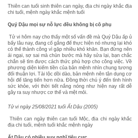
Thiên can tuổi sinh thiên can ngày, địa chi ngày khắc địa
chi tuổi, mệnh ngày khắc mệnh tuổi
Quý Dậu mọi sự nỗ lực đều không bị cô phụ
Tử vi hôm nay cho thấy một số vấn đề mà Quý Dậu
ấp ủ
bấy lâu nay, đang cố gắng để thực hiện nó nhưng lại khó
có thể thành công vì gặp nhiều khó khăn. Bạn đừng nên
ái ngại, sợ sai mà chùn bước mà hãy sửa lại, bạn chắc
chắn sẽ tìm được cách thức phù hợp cho công việc. Về
phương diện kiếm tiền của bản mệnh nhìn chung tương
đối thuận lợi. Tài lộc dồi dào, bản mệnh nên tận dụng cơ
hội để tăng tiến hơn nữa. Đồng thời chú ý đến tình hình
sức khỏe, với thời tiết nắng nóng như hiện nay rất dễ
gây ra suy nhược cơ thể và mệt mỏi.
Tử vi ngày 25/08/2021 tuổi Ất Dậu (2005)
Thiên can ngày thiên can tuổi Mộc, địa chi ngày khắc
địa chi tuổi, mệnh tuổi khắc mệnh ngày
Ất Dậu có nhiều suy nghĩ tiêu cực