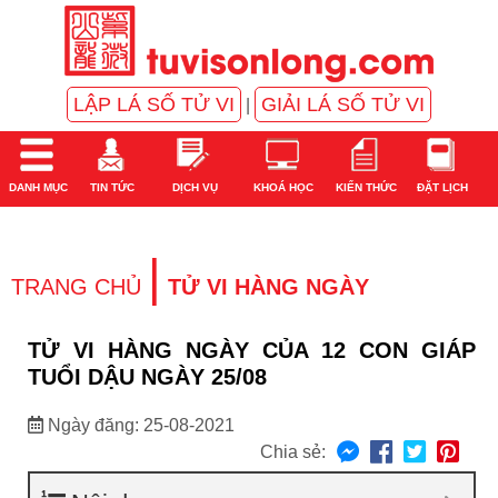
LẬP LÁ SỐ TỬ VI
GIẢI LÁ SỐ TỬ VI
|
DANH MỤC
TIN TỨC
DỊCH VỤ
KHOÁ HỌC
KIẾN THỨC
ĐẶT LỊCH
|
TRANG CHỦ
TỬ VI HÀNG NGÀY
TỬ VI HÀNG NGÀY CỦA 12 CON GIÁP
TUỔI DẬU NGÀY 25/08
Ngày đăng: 25-08-2021
Chia sẻ: