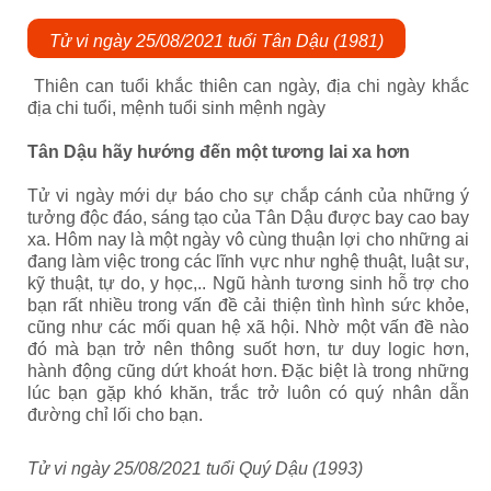
Tử vi ngày 25/08/2021 tuổi Tân Dậu (1981)
Thiên can tuổi khắc thiên can ngày, địa chi ngày khắc
địa chi tuổi, mệnh tuổi sinh mệnh ngày
Tân Dậu hãy hướng đến một tương lai xa hơn
Tử vi ngày mới dự báo cho sự chắp cánh của những ý
tưởng độc đáo, sáng tạo của Tân Dậu được bay cao bay
xa. Hôm nay là một ngày vô cùng thuận lợi cho những ai
đang làm việc trong các lĩnh vực như nghệ thuật, luật sư,
kỹ thuật, tự do, y học,.. Ngũ hành tương sinh hỗ trợ cho
bạn rất nhiều trong vấn đề cải thiện tình hình sức khỏe,
cũng như các mối quan hệ xã hội. Nhờ một vấn đề nào
đó mà bạn trở nên thông suốt hơn, tư duy logic hơn,
hành động cũng dứt khoát hơn. Đặc biệt là trong những
lúc bạn gặp khó khăn, trắc trở luôn có quý nhân dẫn
đường chỉ lối cho bạn.
Tử vi ngày 25/08/2021 tuổi Quý Dậu (1993)