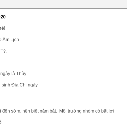
020
hé!
0 Âm Lịch
Tý.
 ngày là Thủy
i sinh Địa Chi ngày
i đến sớm, nên biết nắm bắt. Môi trường nhóm có bất lợi
ỗ