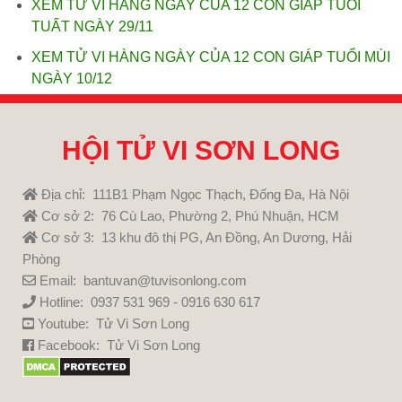
XEM TỬ VI HÀNG NGÀY CỦA 12 CON GIÁP TUỔI
TUẤT NGÀY 29/11
XEM TỬ VI HÀNG NGÀY CỦA 12 CON GIÁP TUỔI MÙI
NGÀY 10/12
HỘI TỬ VI SƠN LONG
Địa chỉ: 111B1 Phạm Ngọc Thạch, Đống Đa, Hà Nội
Cơ sở 2: 76 Cù Lao, Phường 2, Phú Nhuận, HCM
Cơ sở 3: 13 khu đô thị PG, An Đồng, An Dương, Hải
Phòng
Email: bantuvan@tuvisonlong.com
Hotline: 0937 531 969 - 0916 630 617
Youtube:
Tử Vi Sơn Long
Facebook:
Tử Vi Sơn Long