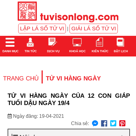
LẬP LÁ SỐ TỬ VI
GIẢI LÁ SỐ TỬ VI
|
DANH MỤC
TIN TỨC
DỊCH VỤ
KHOÁ HỌC
KIẾN THỨC
ĐẶT LỊCH
|
TRANG CHỦ
TỬ VI HÀNG NGÀY
TỬ VI HÀNG NGÀY CỦA 12 CON GIÁP
TUỔI DẬU NGÀY 19/4
Ngày đăng: 19-04-2021
Chia sẻ: