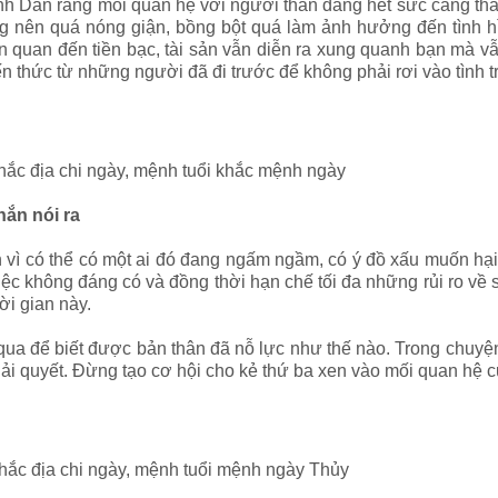
nh Dần rằng mối quan hệ với người thân đang hết sức căng thẳ
g nên quá nóng giận, bồng bột quá làm ảnh hưởng đến tình h
ên quan đến tiền bạc, tài sản vẫn diễn ra xung quanh bạn mà v
 thức từ những người đã đi trước để không phải rơi vào tình tr
 khắc địa chi ngày, mệnh tuổi khắc mệnh ngày
ắn nói ra
vì có thể có một ai đó đang ngấm ngầm, có ý đồ xấu muốn hại 
c không đáng có và đồng thời hạn chế tối đa những rủi ro về sự
ời gian này.
qua để biết được bản thân đã nỗ lực như thế nào. Trong chuyệ
giải quyết. Đừng tạo cơ hội cho kẻ thứ ba xen vào mối quan hệ 
 khắc địa chi ngày, mệnh tuổi mệnh ngày Thủy