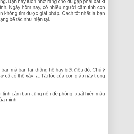
ng. Bạn hãy luôn nhớ rằng cho dù gặp phải bất kì
ình. Ngày hôm nay, có nhiều người cầm tinh con
ẫn không tìm được giải pháp. Cách tốt nhất là bạn
ạng bế tắc như hiện tại.
bạn mà bạn lại không hề hay biết điều đó. Chú ý
 cố có thể xảy ra. Tài lộc của con giáp này trong
n tình cảm bạn cũng nên đề phòng, xuất hiện mâu
của mình.