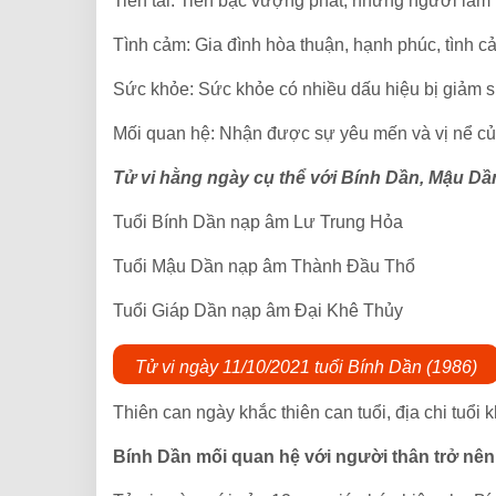
Tiền tài: Tiền bạc vượng phát, những người làm k
Tình cảm: Gia đình hòa thuận, hạnh phúc, tình c
Sức khỏe: Sức khỏe có nhiều dấu hiệu bị giảm s
Mối quan hệ: Nhận được sự yêu mến và vị nể c
Tử vi hằng ngày cụ thể với Bính Dần, Mậu Dầ
Tuổi Bính Dần nạp âm Lư Trung Hỏa
Tuổi Mậu Dần nạp âm Thành Đầu Thổ
Tuổi Giáp Dần nạp âm Đại Khê Thủy
Tử vi ngày 11/10/2021 tuổi Bính Dần (1986)
Thiên can ngày khắc thiên can tuổi, địa chi tuổi
Bính Dần mối quan hệ với người thân trở nên