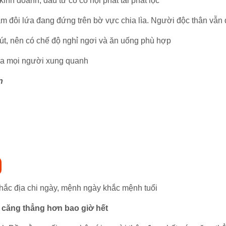
inh doanh, đầu tư có có hội phát tài phát lộc
ảm đôi lứa đang đứng trên bờ vực chia lìa. Người độc thân vẫn
út, nên có chế độ nghỉ ngơi và ăn uống phù hợp
ủa mọi người xung quanh
n
 khắc địa chi ngày, mệnh ngày khắc mệnh tuổi
 căng thẳng hơn bao giờ hết