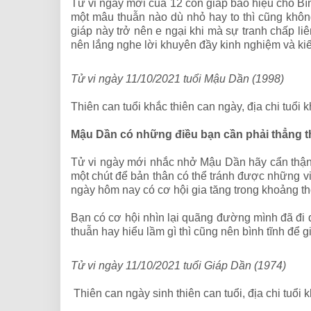
Tử vi ngày mới của 12 con giáp báo hiệu cho Bí
một mâu thuẫn nào dù nhỏ hay to thì cũng khôn
giáp này trở nên e ngại khi mà sự tranh chấp li
nên lắng nghe lời khuyên đầy kinh nghiệm và kiến
Tử vi ngày 11/10/2021 tuổi Mậu Dần (1998)
Thiên can tuổi khắc thiên can ngày, địa chi tuổi
Mậu Dần có những điều bạn cần phải thẳng th
Tử vi ngày mới nhắc nhở Mậu Dần hãy cẩn thận 
một chút để bản thân có thể tránh được những việ
ngày hôm nay có cơ hội gia tăng trong khoảng th
Bạn có cơ hội nhìn lại quãng đường mình đã đi 
thuẫn hay hiểu lầm gì thì cũng nên bình tĩnh để 
Tử vi ngày 11/10/2021 tuổi Giáp Dần (1974)
Thiên can ngày sinh thiên can tuổi, địa chi tuổi