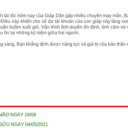
nh tài lộc hôm nay của Giáp Dần
gặp nhiều chuyện may mắn. Bạn
 Điều này khiến cho số dư tài khoản của con giáp này tăng vọ
huận buồm xuôi gió. Vận trình tình duyên ổn định, tình cảm vợ
au ôn lại những kỷ niệm giữa hai người.
ng vàng. Bạn khẳng định được năng lực và giá trị của bản thân 
MÃO NGÀY 18/08
SỬU NGÀY 04/05/2021