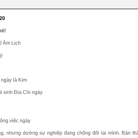
20
hé!
0 Âm Lịch
ý
 ngày là Kim
i sinh Địa Chi ngày
công việc ngày
, nhưng dường sự nghiệp đang chống đối lại mình. Bản th