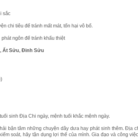
i sắc
 chi tiêu để tránh mất mát, tổn hại vô bổ.
 phát ngôn để tránh khẩu thiệt
u, Ất Sửu, Đinh Sửu
)
tuổi sinh Địa Chi ngày, mệnh tuổi khắc mệnh ngày.
i bận tâm những chuyện dây dưa hay phát sinh thêm. Địa chi 
kiểm soát, hãy tận dụng lợi thế của mình. Gia đạo và công việ