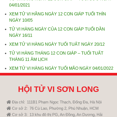
04/01/2021
XEM TỬ VI HẰNG NGÀY 12 CON GIÁP TUỔI THÌN
NGÀY 10/05
TỬ VI HÀNG NGÀY CỦA 12 CON GIÁP TUỔI DẦN
NGÀY 16/11
XEM TỬ VI HÀNG NGÀY TUỔI TUẤT NGÀY 20/12
TỬ VI HÀNG THÁNG 12 CON GIÁP – TUỔI TUẤT
THÁNG 11 ÂM LỊCH
XEM TỬ VI HÀNG NGÀY TUỔI MÃO NGÀY 04/01/2022
HỘI TỬ VI SƠN LONG
Địa chỉ: 111B1 Phạm Ngọc Thạch, Đống Đa, Hà Nội
Cơ sở 2: 76 Cù Lao, Phường 2, Phú Nhuận, HCM
Cơ sở 3: 13 khu đô thị PG, An Đồng, An Dương, Hải