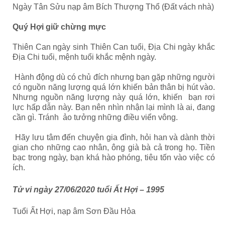
Ngày Tân Sửu nạp âm Bích Thượng Thổ (Đất vách nhà)
Quý Hợi giữ chừng mực
Thiên Can ngày sinh Thiên Can tuổi, Địa Chi ngày khắc
Địa Chi tuổi, mệnh tuổi khắc mệnh ngày.
Hành động dù có chủ đích nhưng bạn gặp những người
có nguồn năng lượng quá lớn khiến bản thân bị hút vào.
Nhưng nguồn năng lượng này quá lớn, khiến bạn rơi
lực hấp dẫn này. Bạn nên nhìn nhận lại mình là ai, đang
cần gì. Tránh ảo tưởng những điều viển vông.
Hãy lưu tâm đến chuyện gia đình, hỏi han và dành thời
gian cho những cao nhân, ông già bà cả trong họ. Tiền
bạc trong ngày, bạn khá hào phóng, tiêu tốn vào việc có
ích.
Tử vi ngày 27/06/2020 tuổi Ất Hợi – 1995
Tuổi Ất Hợi, nạp âm Sơn Đầu Hỏa