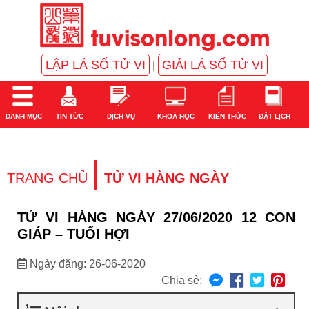
LẬP LÁ SỐ TỬ VI
GIẢI LÁ SỐ TỬ VI
|
DANH MỤC
TIN TỨC
DỊCH VỤ
KHOÁ HỌC
KIẾN THỨC
ĐẶT LỊCH
|
TRANG CHỦ
TỬ VI HÀNG NGÀY
TỬ VI HÀNG NGÀY 27/06/2020 12 CON
GIÁP – TUỔI HỢI
Ngày đăng: 26-06-2020
Chia sẻ: