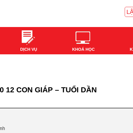
LẬ
DỊCH VỤ
KHOÁ HỌC
K
0 12 CON GIÁP – TUỔI DẦN
ành