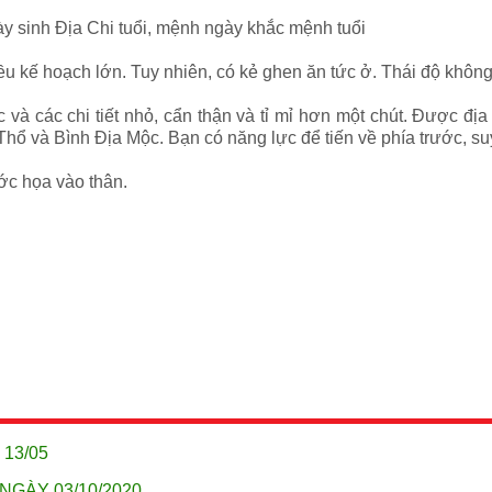
y sinh Địa Chi tuổi, mệnh ngày khắc mệnh tuổi
iều kế hoạch lớn. Tuy nhiên, có kẻ ghen ăn tức ở. Thái độ khô
và các chi tiết nhỏ, cẩn thận và tỉ mỉ hơn một chút. Được địa
 Thổ và Bình Địa Mộc. Bạn có năng lực để tiến về phía trước, s
ớc họa vào thân.
 13/05
NGÀY 03/10/2020