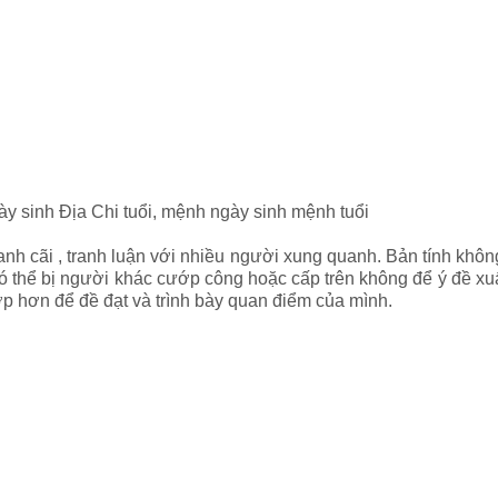
ày sinh Địa Chi tuổi, mệnh ngày sinh mệnh tuổi
ranh cãi , tranh luận với nhiều người xung quanh. Bản tính khô
 có thể bị người khác cướp công hoặc cấp trên không để ý đề x
ợp hơn để đề đạt và trình bày quan điểm của mình.