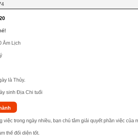
74
20
hé!
0 Âm Lịch
ý
ày là Thủy.
ày sinh Địa Chi tuổi
thành
ng việc trong ngày nhiều, bạn chú tâm giải quyết phần việc của
m thế đối diện tốt.