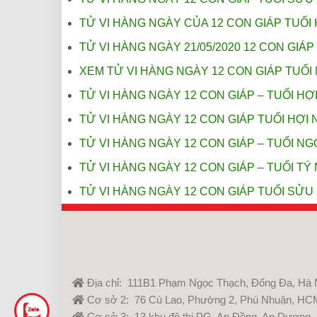
TỬ VI HÀNG NGÀY CỦA 12 CON GIÁP TUỔI 
TỬ VI HÀNG NGÀY 21/05/2020 12 CON GIÁP 
XEM TỬ VI HÀNG NGÀY 12 CON GIÁP TUỔI 
TỬ VI HÀNG NGÀY 12 CON GIÁP – TUỔI HỢI
TỬ VI HÀNG NGÀY 12 CON GIÁP TUỔI HỢI N
TỬ VI HÀNG NGÀY 12 CON GIÁP – TUỔI NGỌ
TỬ VI HÀNG NGÀY 12 CON GIÁP – TUỔI TÝ 
TỬ VI HÀNG NGÀY 12 CON GIÁP TUỔI SỬU 
Địa chỉ: 111B1 Phạm Ngọc Thạch, Đống Đa, Hà 
Cơ sở 2: 76 Cù Lao, Phường 2, Phú Nhuận, HC
Cơ sở 3: 13 khu đô thị PG, An Đồng, An Dương,