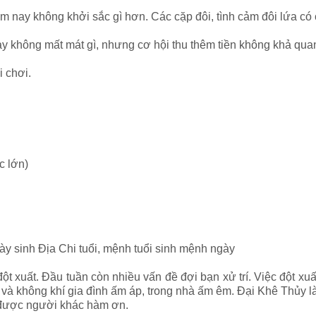
m nay không khởi sắc gì hơn. Các cặp đôi, tình cảm đôi lứa c
ày không mất mát gì, nhưng cơ hội thu thêm tiền không khả qua
i chơi.
c lớn)
ày sinh Địa Chi tuổi, mệnh tuổi sinh mệnh ngày
 xuất. Đầu tuần còn nhiều vấn đề đợi bạn xử trí. Việc đột xuất
o và không khí gia đình ấm áp, trong nhà ấm êm. Đại Khê Thủy 
, được người khác hàm ơn.