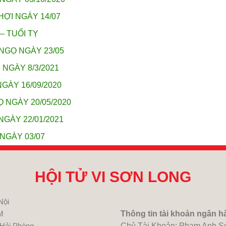
HỢI NGÀY 14/07
– TUỔI TỴ
NGỌ NGÀY 23/05
 NGÀY 8/3/2021
GÀY 16/09/2020
 NGÀY 20/05/2020
NGÀY 22/01/2021
NGÀY 03/07
HỘI TỬ VI SƠN LONG
Nội
M
Thông tin tài khoản ngân h
 Hải Phòng
Chủ Tài Khoản: Pham Anh S