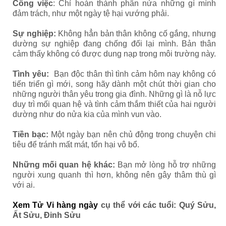
Công việc
: Chỉ hoàn thành phân nửa những gì mình
đảm trách, như một ngày tệ hại vướng phải.
Sự nghiệp:
Không hẳn bản thân không cố gắng, nhưng
dường sự nghiệp đang chống đối lại mình. Bản thân
cảm thấy không có được dung nạp trong môi trường này.
Tình yêu:
Bạn độc thân thì tình cảm hôm nay không có
tiến triển gì mới, song hãy dành một chút thời gian cho
những người thân yêu trong gia đình. Những gì là nỗ lực
duy trì mối quan hệ và tình cảm thắm thiết của hai người
dường như do nửa kia của mình vun vào.
Tiền bạc:
Một ngày bạn nên chủ động trong chuyện chi
tiêu để tránh mất mát, tổn hại vô bổ.
Những mối quan hệ khác:
Bạn mở lòng hỗ trợ những
người xung quanh thì hơn, không nên gây thâm thù gì
với ai.
Xem Tử Vi hàng ngày
cụ thể với các tuổi: Quý Sửu,
Ất Sửu, Đinh Sửu