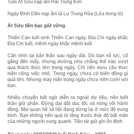
Tuổi Ất Sửu nạp âm Hải Trung Kim
Ngày Bính Dần nạp âm là Lư Trung Hỏa (Lửa trong lò)
Ất Sửu tiền bạc giữ vững
Thiên Can tuổi sinh Thiên Can ngày, Địa Chi ngày khắc
Địa Chi tuổi, mệnh ngày khắc mệnh tuổi
Cần nhìn lại bản thân sau ngày dài. Dù bạn nỗ lực, cố
gắng đến mấy, nhưng dường như chẳng thể nào vượt
qua thách thức lớn trong ngày. Chỉ nên mưu cầu thực
hiện công việc nhỏ. Trong ngày, chưa có biến động gì
quá lớn. Nhưng may mắn trong ngày chưa mỉm cười với
bạn.
Nhiều chuyện bất ngờ diễn ra ngoài dự liệu, nên biết
thân giữ phận. Đừng dại dột dục tốc và nóng vội hành
động. Mọi quan hệ xã hội đang dừng lại ở mức độ trung
bình. Bạn không nên quá lo lắng trước thái độ bất mãn
của những người xung quanh. Tiền tài giữ gìn ổn định