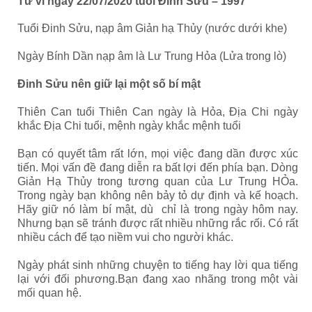
Tử vi ngày 22/07/2020 tuổi Đinh Sửu – 1997
Tuổi Đinh Sửu, nạp âm Giản hạ Thủy (nước dưới khe)
Ngày Bính Dần nạp âm là Lư Trung Hỏa (Lửa trong lò)
Đinh Sửu nên giữ lại một số bí mật
Thiên Can tuổi Thiên Can ngày là Hỏa, Địa Chi ngày
khắc Địa Chi tuổi, mệnh ngày khắc mệnh tuổi
Bạn có quyết tâm rất lớn, mọi việc đang dần được xúc
tiến. Mọi vấn đề đang diễn ra bất lợi đến phía bạn. Dòng
Giản Hạ Thủy trong tương quan của Lư Trung HỎa.
Trong ngày bạn không nên bảy tỏ dự định và kế hoạch.
Hãy giữ nó làm bí mật, dù chỉ là trong ngày hôm nay.
Nhưng bạn sẽ tránh được rất nhiều những rắc rối. Có rất
nhiều cách để tạo niềm vui cho người khác.
Ngày phát sinh những chuyện to tiếng hay lời qua tiếng
lại với đối phương.Bạn đang xao nhãng trong một vài
mối quan hệ.