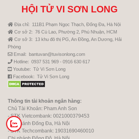
HỘI TỬ VI SƠN LONG
Địa chỉ: 111B1 Phạm Ngọc Thạch, Đống Đa, Hà Nội
Cơ sở 2: 76 Cù Lao, Phường 2, Phú Nhuận, HCM
Cơ sở 3: 13 khu đô thị PG, An Đồng, An Dương, Hải
Phòng
Email: bantuvan@tuvisonlong.com
Hotline: 0937 531 969 - 0916 630 617
Youtube:
Tử Vi Sơn Long
Facebook:
Tử Vi Sơn Long
Thông tin tài khoản ngân hàng:
Chủ Tài Khoản: Pham Anh Son
- STK Vietcombank: 0021000379453
Chi nhánh Đống Đa, Hà Nội
- STK Techcombank: 19031690460010
Chi nhánh Đông Đô, Hà Nội