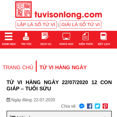
LẬP LÁ SỐ TỬ VI
GIẢI LÁ SỐ TỬ VI
|
DANH MỤC
TIN TỨC
DỊCH VỤ
KHOÁ HỌC
KIẾN THỨC
ĐẶT LỊCH
|
TRANG CHỦ
TỬ VI HÀNG NGÀY
TỬ VI HÀNG NGÀY 22/07/2020 12 CON
GIÁP – TUỔI SỬU
Ngày đăng: 22-07-2020
Chia sẻ: