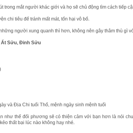
t trong mắt người khác giới và họ sẽ chủ động tìm cách tiếp c
 chi tiêu để tránh mất mát, tổn hại vô bổ.
những người xung quanh thì hơn, không nên gây thâm thù gì vớ
, Ất Sửu, Đinh Sửu
)
gày và Địa Chi tuổi Thổ, mệnh ngày sinh mệnh tuổi
 thắn như thế đối phương sẽ có thiện cảm với bạn hơn là nói 
kẻo thất bại lúc nào không hay nhé.