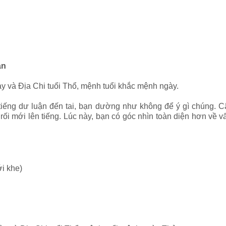
an
ày và Địa Chi tuổi Thổ, mệnh tuổi khắc mệnh ngày.
tiếng dư luận đến tai, bạn dường như không để ý gì chúng. 
c rối mới lên tiếng. Lúc này, bạn có góc nhìn toàn diện hơn về
97
i khe)