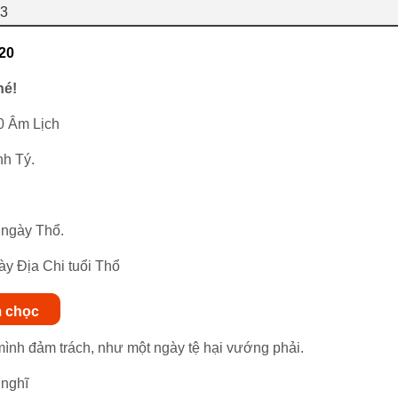
73
20
hé!
0 Âm Lịch
h Tý.
 ngày Thổ.
ày Địa Chi tuổi Thổ
m chọc
ình đảm trách, như một ngày tệ hại vướng phải.
 nghĩ