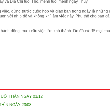
ày và Địa Chi tuổi Thổ, mệnh tuổi mệnh ngày Thủy
iệc, đứng trước cuộc họp và giao ban trong ngày là những áp l
quen với nhịp độ và không khí làm việc này. Phu thê cho bạn 
a hành động, mưu cầu việc lớn khó thành. Do đó cứ để mọi chuy
TUỔI THÂN NGÀY 01/12
THÌN NGÀY 23/08