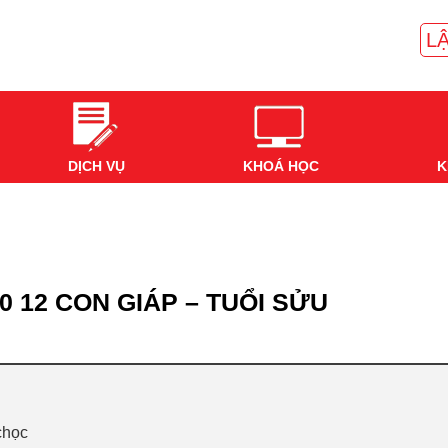
LẬ
DỊCH VỤ
KHOÁ HỌC
K
0 12 CON GIÁP – TUỔI SỬU
 chọc