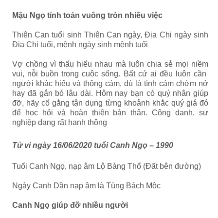
Mậu Ngọ tính toán vuông tròn nhiều việc
Thiên Can tuổi sinh Thiên Can ngày, Địa Chi ngày sinh
Địa Chi tuổi, mệnh ngày sinh mệnh tuổi
Vợ
chồng vì thấu hiểu nhau mà luôn chia sẻ mọi niềm
vui, nỗi buồn trong cuộc sống.
Bất cứ ai đều luôn cần
người khác hiểu và thông cảm, dù là tình cảm chớm nở
hay đã gắn bó lâu dài. Hôm nay bạn có quý nhân giúp
đỡ, hãy cố gắng tận dụng từng khoảnh khắc quý giá đó
để học hỏi và hoàn thiện bản thân. Công danh, sự
nghiệp đang rất hanh thông
Tử vi ngày 16/06/2020 tuổi Canh Ngọ – 1990
Tuổi Canh Ngọ, nạp âm Lộ Bàng Thổ (Đất bên đường)
Ngày Canh Dần nạp âm là Tùng Bách Mộc
Canh Ngọ giúp đỡ nhiều người