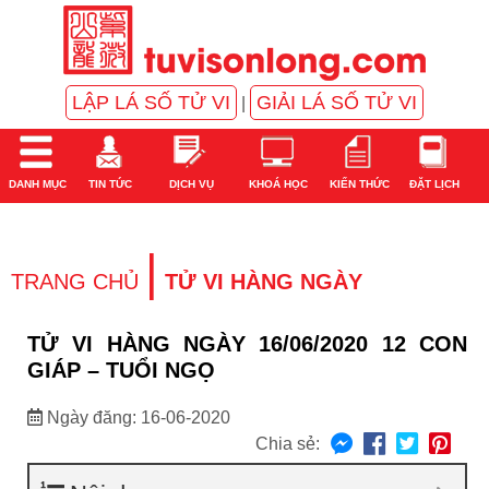
LẬP LÁ SỐ TỬ VI
GIẢI LÁ SỐ TỬ VI
|
DANH MỤC
TIN TỨC
DỊCH VỤ
KHOÁ HỌC
KIẾN THỨC
ĐẶT LỊCH
|
TRANG CHỦ
TỬ VI HÀNG NGÀY
TỬ VI HÀNG NGÀY 16/06/2020 12 CON
GIÁP – TUỔI NGỌ
Ngày đăng: 16-06-2020
Chia sẻ: