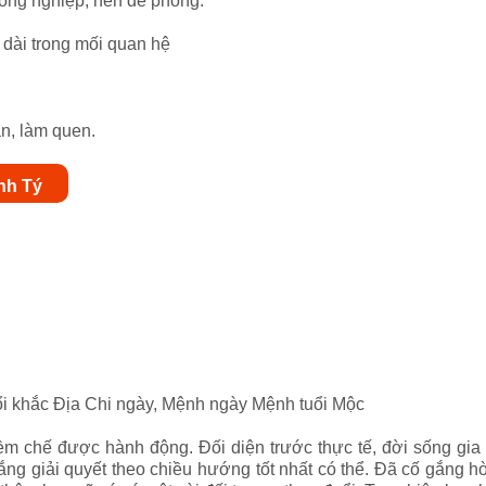
đồng nghiệp, nên đề phòng.
dài trong mối quan hệ
n, làm quen.
ính Tý
ổi khắc Địa Chi ngày, Mệnh ngày Mệnh tuổi Mộc
m chế được hành động. Đối diện trước thực tế, đời sống gia
ắng giải quyết theo chiều hướng tốt nhất có thể. Đã cố gắng h