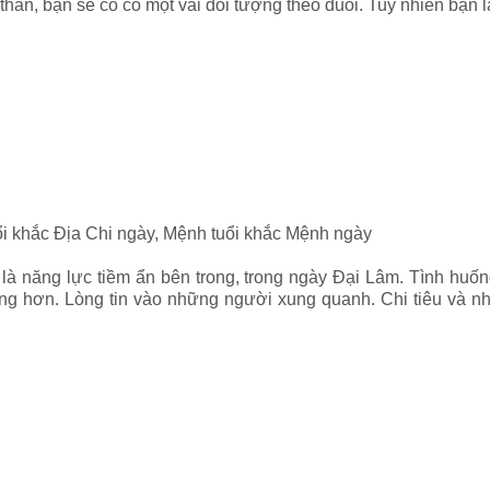
hân, bạn sẽ có có một vài đối tượng theo đuổi. Tuy nhiên bạn l
ổi khắc Địa Chi ngày, Mệnh tuổi khắc Mệnh ngày
m là năng lực tiềm ẩn bên trong, trong ngày Đại Lâm. Tình h
ng hơn. Lòng tin vào những người xung quanh. Chi tiêu và n