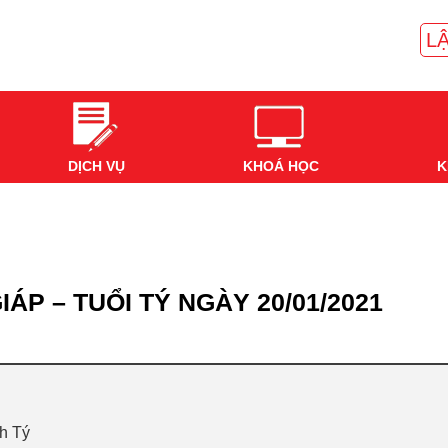
LẬ
DỊCH VỤ
KHOÁ HỌC
K
ÁP – TUỔI TÝ NGÀY 20/01/2021
nh Tý