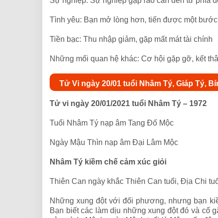
Sự nghiệp: Sự nghiệp gặp rào cản đến từ phía 
Tình yêu: Bạn mở lòng hơn, tiến được một bước 
Tiền bạc: Thu nhập giảm, gặp mất mát tài chính
Những mối quan hệ khác: Cơ hội gặp gỡ, kết thâ
Tử Vi ngày 20/01 tuổi Nhâm Tý, Giáp Tý, B
Tử vi ngày 20/01/2021 tuổi Nhâm Tý – 1972
Tuổi Nhâm Tý nạp âm Tang Đố Mộc
Ngày Mậu Thìn nạp âm Đại Lâm Mộc
Nhâm Tý kiềm chế cảm xúc giỏi
Thiên Can ngày khắc Thiên Can tuổi, Địa Chi tu
Những xung đột với đối phương, nhưng bạn kiề
Bạn biết các làm dịu những xung đột đó và cố g