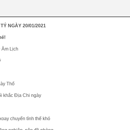
 TÝ NGÀY 20/01/2021
hé!
0 Âm Lịch
ý
gày Thổ
ổi khắc Địa Chi ngày
 xoay chuyển tình thế khó