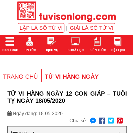
LẬP LÁ SỐ TỬ VI
GIẢI LÁ SỐ TỬ VI
|
DANH MỤC
TIN TỨC
DỊCH VỤ
KHOÁ HỌC
KIẾN THỨC
ĐẶT LỊCH
|
TRANG CHỦ
TỬ VI HÀNG NGÀY
TỬ VI HÀNG NGÀY 12 CON GIÁP – TUỔI
TỴ NGÀY 18/05/2020
Ngày đăng: 18-05-2020
Chia sẻ: