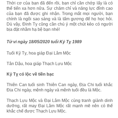
Thời cơ của bạn đã đến rồi, bạn chỉ cần chớp lấy là có
thể tiến xa hơn nữa. Sự chăm chỉ và năng lực đỉnh cao
của bạn đã được ghi nhận. Trong mắt mọi người, bạn
chính là ngôi sao sáng và là tấm gương để họ học hỏi.
Dù vậy, Đinh Tỵ cũng cần chú ý một chút kẻo có người
bịa đặt nhằm hạ bệ bạn nhé!
Tử vi ngày 18/05/2020 tuổi Kỷ Tỵ 1989
Tuổi Kỷ Tỵ, hoa giáp Đại Lâm Mộc
Tân Dậu, hoa giáp Thạch Lựu Mộc
Kỷ Tỵ có lộc về tiền bạc
Thiên Can tuổi sinh Thiên Can ngày, Địa Chi tuổi khắc
Địa Chi ngày, mệnh ngày và mệnh tuổi đều là Mộc.
Thạch Lựu Mộc và Đại Lâm Mộc cùng tranh giành dinh
dưỡng, rất may Đại Lâm Mộc rất mạnh mẽ nên có thể
khắc chế được Thạch Lựu Mộc.