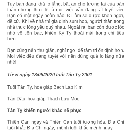
Tuy bạn đang khá lo lắng, bất an cho tương lai của bản
thân nhưng thực tế là mọi việc vẫn đang rất tuyệt vời.
Bạn có một ngày hoàn hảo. Đi làm sẽ được khen ngợi,
đề cử. Khi về nhà thì gia đình sum họp, người thân trong
nhà thực lòng yêu quý nhau. Ngoài ra, bạn còn được lộc
nhỏ về tiền bạc, khiến Kỷ Tỵ thoải mái trong chi tiêu
hơn.
Bạn cũng nên thư giãn, nghỉ ngơi để tâm trí ổn định hơn.
Mọi việc đều đang tuyệt vời nên đừng quá lo lắng nữa
nhé!
Tử vi ngày 18/05/2020 tuổi Tân Tỵ 2001
Tuổi Tân Tỵ, hoa giáp Bạch Lạp Kim
Tân Dậu, hoa giáp Thạch Lựu Mộc
Tân Tỵ khiến người khác nể phục
Thiên Can ngày và Thiên Can tuổi tương hòa, Địa Chi
tuổi khắc Địa Chi ngày, mệnh tuổi khắc mệnh ngày.