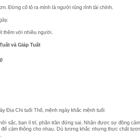
hơn. Đừng cố tỏ ra mình là người rủng rỉnh tài chính.
gày.
t thêm với nhiều người.
Tuất và Giáp Tuất
70
ày Địa Chi tuổi Thổ, mệnh ngày khắc mệnh tuổi
khởi sắc, bạn lí trí, phân trần đứng sai. Nhận được sự đồng 
h để cảm thông cho nhau. Dù tương khắc nhưng thực chất tươ
o.