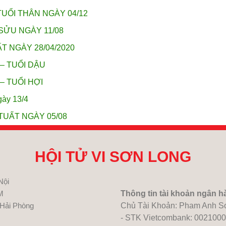
TUỔI THÂN NGÀY 04/12
SỬU NGÀY 11/08
T NGÀY 28/04/2020
 – TUỔI DẬU
– TUỔI HỢI
gày 13/4
TUẤT NGÀY 05/08
HỘI TỬ VI SƠN LONG
Nội
M
Thông tin tài khoản ngân h
 Hải Phòng
Chủ Tài Khoản: Pham Anh S
- STK Vietcombank: 002100