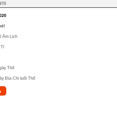
1970
020
hé!
0 Âm Lịch
 Tí
ngày Thổ
ày Địa Chi tuổi Thổ
n