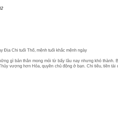
82
ày Địa Chi tuổi Thổ, mệnh tuổi khắc mệnh ngày
những gì bản thân mong mỏi từ bấy lâu nay nhưng khó thành. 
hủy vượng hơn Hỏa, quyền chủ động ở bạn. Chi tiêu, tiền tài c