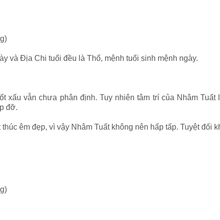
g)
ày và Địa Chi tuổi đều là Thổ, mệnh tuổi sinh mệnh ngày.
ốt xấu vẫn chưa phân định. Tuy nhiên tâm trí của Nhâm Tuất 
úp đỡ.
 thúc êm đẹp, vì vậy Nhâm Tuất không nên hấp tấp. Tuyệt đối kh
g)