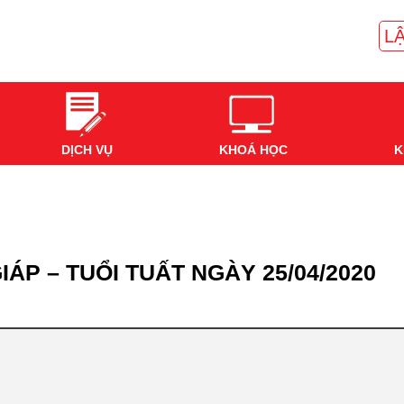
LẬ
DỊCH VỤ
KHOÁ HỌC
K
IÁP – TUỔI TUẤT NGÀY 25/04/2020