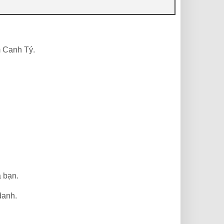
m Canh Tý.
a bạn.
danh.