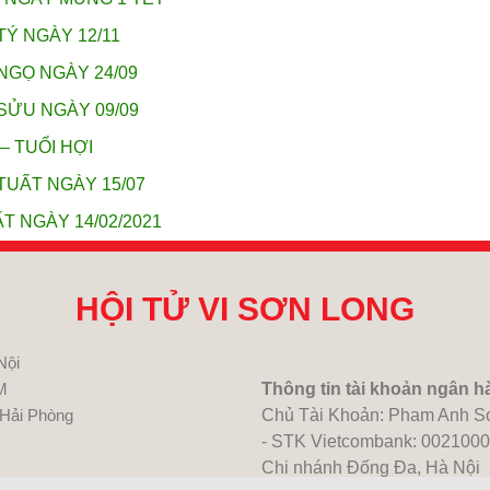
TÝ NGÀY 12/11
NGỌ NGÀY 24/09
SỬU NGÀY 09/09
– TUỔI HỢI
TUẤT NGÀY 15/07
T NGÀY 14/02/2021
HỘI TỬ VI SƠN LONG
Nội
M
Thông tin tài khoản ngân h
 Hải Phòng
Chủ Tài Khoản: Pham Anh S
- STK Vietcombank: 002100
Chi nhánh Đống Đa, Hà Nội