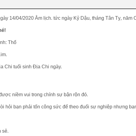
ngày 14/04/2020 Âm lịch. tức ngày Kỷ Dậu, tháng Tân Tỵ, năm 
hé!
nh: Thổ
Kim.
a Chi tuổi sinh Địa Chi ngày.
được niềm vui trong chính sự bận rộn đó.
òi hỏi bạn phải tốn công sức để theo đuổi sự nghiệp nhưng bạn
n sẻ.