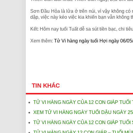
Sơn Đầu Hỏa là lửa ở trên núi, vì vậy không có 
dập, việc này kéo việc kia khiến bạn vẫn không 
Kết: Hôm nay tuổi Tuất dễ sa sút tiền bạc, chi 
Xem thêm:
Tử Vi hàng ngày tuổi Hợi ngày 06/05
TIN KHÁC
TỬ VI HÀNG NGÀY CỦA 12 CON GIÁP TUỔI 
XEM TỬ VI HÀNG NGÀY TUỔI DẬU NGÀY 25
TỬ VI HÀNG NGÀY CỦA 12 CON GIÁP TUỔI 
TỬ VI HÀNG NGÀY 12 CON GIÁP – TUỔI MÙ