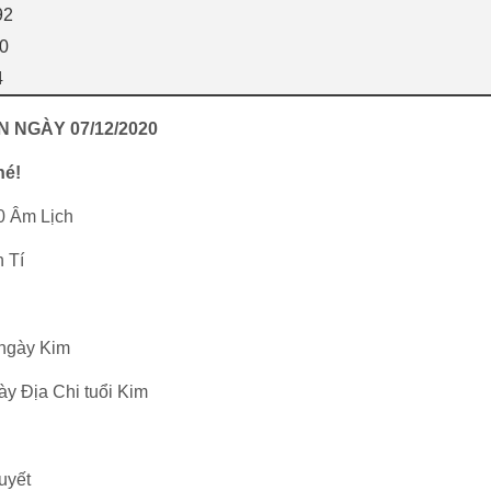
92
80
4
N NGÀY 07/12/2020
hé!
0 Âm Lịch
 Tí
 ngày Kim
ày Địa Chi tuổi Kim
quyết