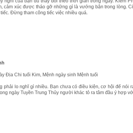
uy nghĩ của bạn dù thay đổi theo thời gian trong ngày. Kiếm 
m, cảm xúc được tháo gỡ những gì là vướng bận trong lòng. C
t tiếc. Đừng tham công tiếc việc nhiều quá.
nh
ày Địa Chi tuổi Kim, Mệnh ngày sinh Mệnh tuổi
ng phải lo nghĩ gì nhiều. Bạn
chưa có điều kiện, cơ hội để nói 
rong ngày Tuyền Trung Thủy người khác tỏ ra tâm đầu ý hợp vớ