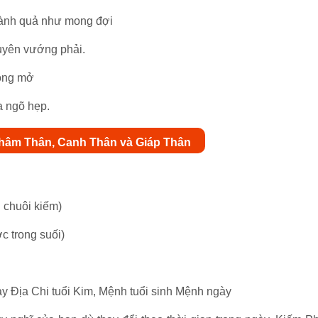
hành quả như mong đợi
xuyên vướng phải.
 rộng mở
a ngõ hẹp.
 Nhâm Thân, Canh Thân và Giáp Thân
 chuôi kiếm)
 trong suối)
ày Địa Chi tuổi Kim, Mệnh tuổi sinh Mệnh ngày