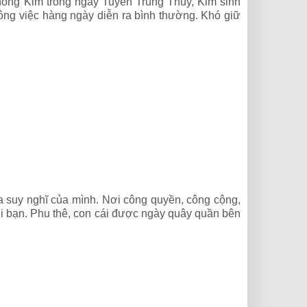
Phong Kim trong ngày Tuyền Trung Thủy, Kim sinh
ông việc hàng ngày diễn ra bình thường. Khó giữ
ra suy nghĩ của mình. Nơi công quyền, công cộng,
i bạn. Phu thê, con cái được ngày quây quần bên