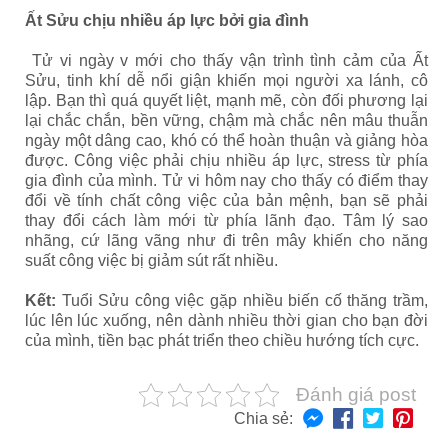
Ất Sửu chịu nhiều áp lực bởi gia đình
Tử vi ngày v mới cho thấy vận trình tình cảm của Ất
Sửu, tinh khí dễ nổi giận khiến mọi người xa lánh, cô
lập. Bạn thì quá quyết liệt, mạnh mẽ, còn đối phương lại
lại chắc chắn, bền vững, chậm mà chắc nên mâu thuẫn
ngày một dâng cao, khó có thể hoàn thuận và giảng hòa
được. Công việc phải chịu nhiều áp lực, stress từ phía
gia đình của mình. Tử vi hôm nay cho thấy có điểm thay
đổi về tính chất công việc của bản mệnh, bạn sẽ phải
thay đổi cách làm mới từ phía lãnh đạo. Tâm lý sao
nhãng, cứ lãng vãng như đi trên mây khiến cho năng
suất công việc bị giảm sút rất nhiều.
Kết:
Tuổi Sửu công việc gặp nhiều biến cố thăng trầm,
lúc lên lúc xuống, nên dành nhiều thời gian cho bạn đời
của mình, tiền bạc phát triển theo chiều hướng tích cực.
Đánh giá post
Chia sẻ: