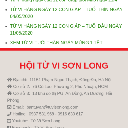
TỬ VI HÀNG NGÀY 12 CON GIÁP – TUỔI THÌN NGÀY
04/05/2020
TỬ VI HÀNG NGÀY 12 CON GIÁP – TUỔI DẬU NGÀY
11/05/2020
XEM TỬ VI TUỔI THÂN NGÀY MÙNG 1 TẾT
HỘI TỬ VI SƠN LONG
Địa chỉ: 111B1 Phạm Ngọc Thạch, Đống Đa, Hà Nội
Cơ sở 2: 76 Cù Lao, Phường 2, Phú Nhuận, HCM
Cơ sở 3: 13 khu đô thị PG, An Đồng, An Dương, Hải
Phòng
Email: bantuvan@tuvisonlong.com
Hotline: 0937 531 969 - 0916 630 617
Youtube:
Tử Vi Sơn Long
Facebook:
Tử Vi Sơn Long