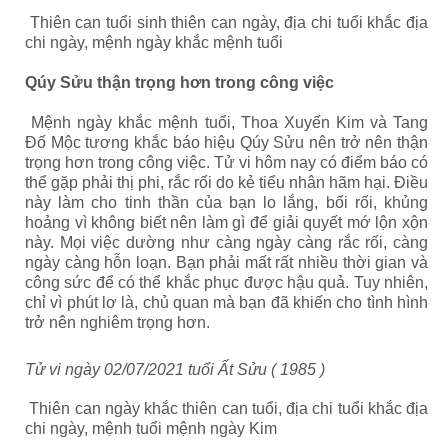
Thiên can tuổi sinh thiên can ngày, địa chi tuổi khắc địa
chi ngày, mệnh ngày khắc mệnh tuổi
Qúy Sửu thận trọng hơn trong công việc
Mệnh ngày khắc mệnh tuổi, Thoa Xuyến Kim và Tang
Đố Mộc tương khắc báo hiệu Qúy Sửu nên trở nên thận
trọng hơn trong công việc. Tử vi hôm nay có điểm báo có
thể gặp phải thị phi, rắc rối do kẻ tiểu nhân hãm hại. Điều
này làm cho tinh thần của bạn lo lắng, bối rối, khủng
hoảng vì không biết nên làm gì để giải quyết mớ lộn xộn
này. Mọi việc dường như càng ngày càng rắc rối, càng
ngày càng hỗn loạn. Bạn phải mất rất nhiều thời gian và
công sức để có thể khắc phục được hậu quả. Tuy nhiên,
chỉ vì phút lơ là, chủ quan mà bạn đã khiến cho tình hình
trở nên nghiêm trọng hơn.
Tử vi ngày 02/07/2021 tuổi Ất Sửu ( 1985 )
Thiên can ngày khắc thiên can tuổi, địa chi tuổi khắc địa
chi ngày, mệnh tuổi mệnh ngày Kim