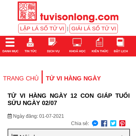
LẬP LÁ SỐ TỬ VI
GIẢI LÁ SỐ TỬ VI
|
DANH MỤC
TIN TỨC
DỊCH VỤ
KHOÁ HỌC
KIẾN THỨC
ĐẶT LỊCH
|
TRANG CHỦ
TỬ VI HÀNG NGÀY
TỬ VI HÀNG NGÀY 12 CON GIÁP TUỔI
SỬU NGÀY 02/07
Ngày đăng: 01-07-2021
Chia sẻ: