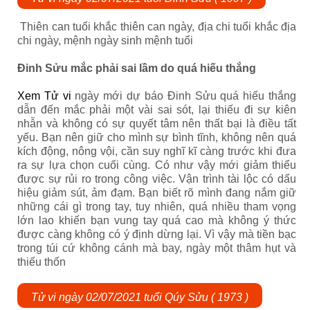
Thiên can tuổi khắc thiên can ngày, địa chi tuổi khắc địa
chi ngày, mệnh ngày sinh mệnh tuổi
Đinh Sửu mắc phải sai lầm do quá hiếu thắng
Xem Tử vi
ngày mới dự báo Đinh Sửu quá hiếu thắng
dẫn đến mắc phải một vài sai sót, lại thiếu đi sự kiên
nhẫn và không có sự quyết tâm nên thất bại là điều tất
yếu. Bạn nên giữ cho mình sự bình tĩnh, không nên quá
kích động, nông vội, cần suy nghĩ kĩ càng trước khi đưa
ra sự lựa chọn cuối cùng. Có như vậy mới giảm thiểu
được sự rủi ro trong công việc. Vận trình tài lộc có dấu
hiệu giảm sút, ảm đạm. Bạn biết rõ mình đang nắm giữ
những cái gì trong tay, tuy nhiên, quá nhiều tham vọng
lớn lao khiến bạn vung tay quá cao mà không ý thức
được càng không có ý định dừng lại. Vì vậy mà tiền bạc
trong túi cứ không cánh mà bay, ngày một thâm hụt và
thiếu thốn
Tử vi ngày 02/07/2021 tuổi Qúy Sửu ( 1973 )