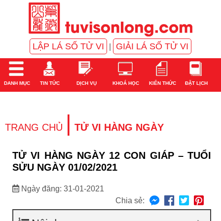
LẬP LÁ SỐ TỬ VI
GIẢI LÁ SỐ TỬ VI
|
DANH MỤC
TIN TỨC
DỊCH VỤ
KHOÁ HỌC
KIẾN THỨC
ĐẶT LỊCH
|
TRANG CHỦ
TỬ VI HÀNG NGÀY
TỬ VI HÀNG NGÀY 12 CON GIÁP – TUỔI
SỬU NGÀY 01/02/2021
Ngày đăng: 31-01-2021
Chia sẻ: