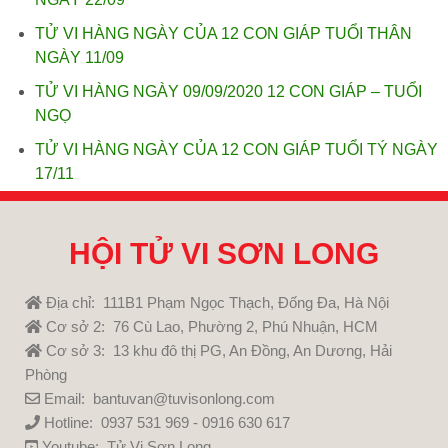
TỬ VI HÀNG NGÀY CỦA 12 CON GIÁP TUỔI THÂN
NGÀY 11/09
TỬ VI HÀNG NGÀY 09/09/2020 12 CON GIÁP – TUỔI
NGỌ
TỬ VI HÀNG NGÀY CỦA 12 CON GIÁP TUỔI TÝ NGÀY
17/11
HỘI TỬ VI SƠN LONG
Địa chỉ: 111B1 Phạm Ngọc Thạch, Đống Đa, Hà Nội
Cơ sở 2: 76 Cù Lao, Phường 2, Phú Nhuận, HCM
Cơ sở 3: 13 khu đô thị PG, An Đồng, An Dương, Hải
Phòng
Email: bantuvan@tuvisonlong.com
Hotline: 0937 531 969 - 0916 630 617
Youtube:
Tử Vi Sơn Long