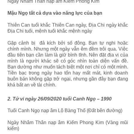
Ngày Nhâm Thân nạp âm Kiếm Phong Kim
Mậu Ngọ tất cả dựa vào năng lực của bạn
Thiên Can tuổi khắc Thiên Can ngày, Địa Chi ngày khắc
Địa Chi tuổi, mệnh tuổi khắc mệnh ngày
Gặp cảnh bị đả kích bởi số đông. Bạn tự nghi hoặc
chính mình. Nhưng một ngày vẫn êm đềm trôi qua. Việc
đầu tiên bạn cần làm là giữ bình tĩnh. Nên đặt địa vị của
mình là người khác sẽ có góc nhìn toàn diện vấn đề.
Bạn dường như muốn tách biệt một nơi chỉ có một mình.
Tiền bạc trong ngày hao tổn hay mất mát, kinh doanh
buôn bán không gặp trở ngại, nhưng gần đây bạn đang
khá bất an về tài chính.
2. Tử vi ngày 26/09/2020 tuổi Canh Ngọ – 1990
Tuổi Canh Ngọ nạp âm Lộ Bàng Thổ (Đất bên đường)
Ngày Nhâm Thân nạp âm Kiếm Phong Kim (Vàng mũi
kiếm)