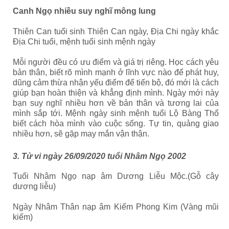
Canh Ngọ nhiều suy nghĩ mông lung
Thiên Can tuổi sinh Thiên Can ngày, Địa Chi ngày khắc
Địa Chi tuổi, mệnh tuổi sinh mệnh ngày
Mỗi người đều có ưu điểm và giá trị riêng. Học cách yêu
bản thân, biết rõ mình mạnh ở lĩnh vực nào để phát huy,
dũng cảm thừa nhận yếu điểm để tiến bộ, đó mới là cách
giúp bạn hoàn thiện và khẳng định mình. Ngày mới này
bạn suy nghĩ nhiều hơn về bản thân và tương lai của
mình sắp tới.
Mệnh ngày sinh mệnh tuổi Lộ Bàng Thổ
biết cách hòa mình vào cuộc sống. Tự tin, quảng giao
nhiều hơn, sẽ gặp may mắn vận thận.
3. Tử vi ngày 26/09/2020 tuổi Nhâm Ngọ 2002
Tuổi Nhâm Ngọ nạp âm Dương Liễu Mộc.(Gỗ cây
dương liễu)
Ngày Nhâm Thân nạp âm Kiếm Phong Kim (Vàng mũi
kiếm)