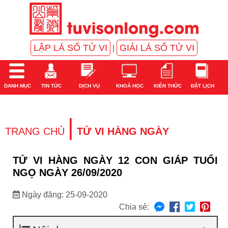
LẬP LÁ SỐ TỬ VI
GIẢI LÁ SỐ TỬ VI
|
DANH MỤC
TIN TỨC
DỊCH VỤ
KHOÁ HỌC
KIẾN THỨC
ĐẶT LỊCH
|
TRANG CHỦ
TỬ VI HÀNG NGÀY
TỬ VI HÀNG NGÀY 12 CON GIÁP TUỔI
NGỌ NGÀY 26/09/2020
Ngày đăng: 25-09-2020
Chia sẻ: