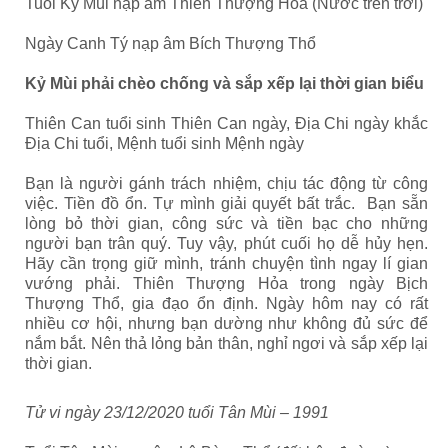
Tuổi Kỷ Mùi nạp âm Thiên Thượng Hỏa (Nước trên trời)
Ngày Canh Tý nạp âm Bích Thượng Thổ
Kỷ Mùi phải chèo chống và sắp xếp lại thời gian biểu
Thiên Can tuổi sinh Thiên Can ngày, Địa Chi ngày khắc
Địa Chi tuổi, Mệnh tuổi sinh Mệnh ngày
Bạn là người gánh trách nhiệm, chịu tác động từ công
việc. Tiền đồ ổn. Tự mình giải quyết bất trắc. Bạn sẵn
lòng bỏ thời gian, công sức và tiền bạc cho những
người bạn trân quý. Tuy vậy, phút cuối họ dễ hủy hẹn.
Hãy cần trọng giữ mình, tránh chuyện tình ngay lí gian
vướng phải. Thiên Thượng Hỏa trong ngày Bịch
Thượng Thổ, gia đạo ổn định. Ngày hôm nay có rất
nhiều cơ hội, nhưng bạn dường như không đủ sức để
nắm bắt. Nên thả lỏng bản thân, nghỉ ngơi và sắp xếp lại
thời gian.
Tử vi ngày 23/12/2020 tuổi Tân Mùi – 1991