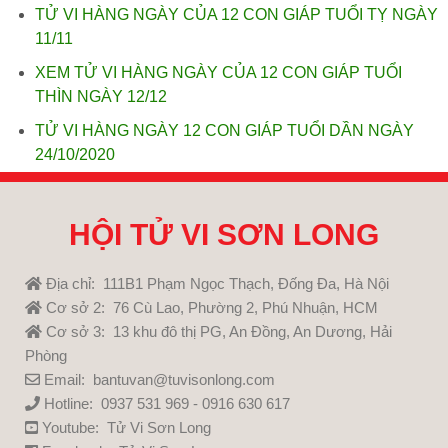
TỬ VI HÀNG NGÀY CỦA 12 CON GIÁP TUỔI TỴ NGÀY
11/11
XEM TỬ VI HÀNG NGÀY CỦA 12 CON GIÁP TUỔI
THÌN NGÀY 12/12
TỬ VI HÀNG NGÀY 12 CON GIÁP TUỔI DẦN NGÀY
24/10/2020
HỘI TỬ VI SƠN LONG
Địa chỉ: 111B1 Phạm Ngọc Thạch, Đống Đa, Hà Nội
Cơ sở 2: 76 Cù Lao, Phường 2, Phú Nhuận, HCM
Cơ sở 3: 13 khu đô thị PG, An Đồng, An Dương, Hải
Phòng
Email: bantuvan@tuvisonlong.com
Hotline: 0937 531 969 - 0916 630 617
Youtube:
Tử Vi Sơn Long