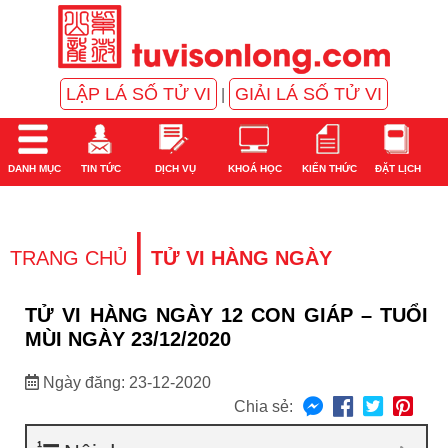
LẬP LÁ SỐ TỬ VI
GIẢI LÁ SỐ TỬ VI
|
DANH MỤC
TIN TỨC
DỊCH VỤ
KHOÁ HỌC
KIẾN THỨC
ĐẶT LỊCH
|
TRANG CHỦ
TỬ VI HÀNG NGÀY
TỬ VI HÀNG NGÀY 12 CON GIÁP – TUỔI
MÙI NGÀY 23/12/2020
Ngày đăng: 23-12-2020
Chia sẻ: