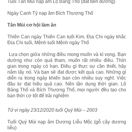
Tuổi Tân Mùi nạp âm Lộ Bàng Thổ (đất bên đường)
Ngày Canh Tý nạp âm Bích Thượng Thổ
Tân Mùi cơ hội làm ăn
Thiên Can ngày Thiên Can tuổi Kim, Địa Chi ngày khắc
Địa Chi tuổi, Mệnh tuổi Mệnh ngày Thổ
Lựa chọn giữa những điều mong muốn và kì vọng. Bạn
dường như còn quá tham, muốn rất nhiều điều. Thời
gian trong ngày có hạn. Điều gì thực sự cần thiết, hãy
nắm lấy nó. Và bạn sẽ đạt được kết quả cao. Những gì
diễn ra trong ngày khiến bạn còn nhiều suy nghĩ. Việc
đầu tư đạt hiệu quả cao. Nên tận dụng thời gian. Lộ
Bàng Thổ và Bích Thượng Thổ, mọi người đều tạo cho
bạn thời cơ tốt để trải nghiệm
Tử vi ngày 23/12/2020 tuổi Quý Mùi – 2003
Tuổi Quý Mùi nạp âm Dương Liễu Mộc (gỗ cây dương
liễu)