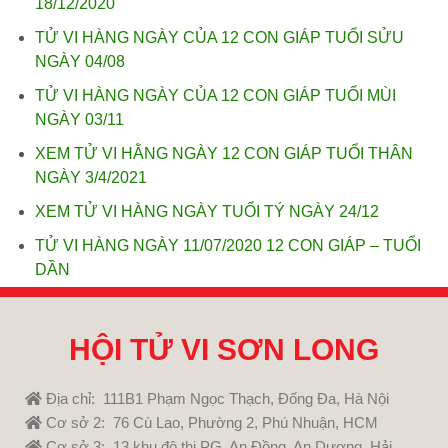
18/12/2020
TỬ VI HÀNG NGÀY CỦA 12 CON GIÁP TUỔI SỬU
NGÀY 04/08
TỬ VI HÀNG NGÀY CỦA 12 CON GIÁP TUỔI MÙI
NGÀY 03/11
XEM TỬ VI HẰNG NGÀY 12 CON GIÁP TUỔI THÂN
NGÀY 3/4/2021
XEM TỬ VI HÀNG NGÀY TUỔI TÝ NGÀY 24/12
TỬ VI HÀNG NGÀY 11/07/2020 12 CON GIÁP – TUỔI
DẦN
HỘI TỬ VI SƠN LONG
Địa chỉ: 111B1 Phạm Ngọc Thạch, Đống Đa, Hà Nội
Cơ sở 2: 76 Cù Lao, Phường 2, Phú Nhuận, HCM
Cơ sở 3: 13 khu đô thị PG, An Đồng, An Dương, Hải