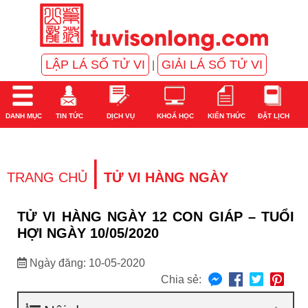
LẬP LÁ SỐ TỬ VI
GIẢI LÁ SỐ TỬ VI
|
DANH MỤC
TIN TỨC
DỊCH VỤ
KHOÁ HỌC
KIẾN THỨC
ĐẶT LỊCH
|
TRANG CHỦ
TỬ VI HÀNG NGÀY
TỬ VI HÀNG NGÀY 12 CON GIÁP – TUỔI
HỢI NGÀY 10/05/2020
Ngày đăng: 10-05-2020
Chia sẻ: