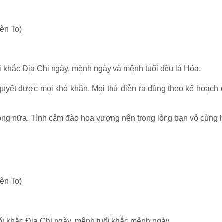
èn To)
ổi khắc Địa Chi ngày, mệnh ngày và mệnh tuổi đều là Hỏa.
i quyết được mọi khó khăn. Mọi thứ diễn ra đúng theo kế hoạch
 nong nữa. Tình cảm đào hoa vượng nên trong lòng bạn vô cùng
èn To)
uổi khắc Địa Chi ngày, mệnh tuổi khắc mệnh ngày.