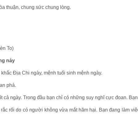
a thuận, chung sức chung lòng.
èn To)
ng nảy
i khắc Địa Chi ngày, mệnh tuổi sinh mệnh ngày.
Can phá.
t cả ngày. Trong đầu bạn chỉ có những suy nghĩ cực đoan. Bạn
ắc rối do có người không vừa mắt hãm hại. Bạn đang làm việc g