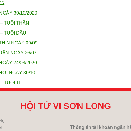
12
NGÀY 30/10/2020
 – TUỔI THÂN
 – TUỔI DẬU
THÌN NGÀY 09/09
DẦN NGÀY 26/07
NGÀY 24/03/2020
HỢI NGÀY 30/10
– TUỔI TÍ
HỘI TỬ VI SƠN LONG
Nội
M
Thông tin tài khoản ngân h