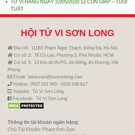
TỬ VI HÀNG NGÀY 22/05/2020 12 CON GIÁP – TUỔI
TUẤT
HỘI TỬ VI SƠN LONG
Địa chỉ: 111B1 Phạm Ngọc Thạch, Đống Đa, Hà Nội
Cơ sở 2: 76 Cù Lao, Phường 2, Phú Nhuận, HCM
Cơ sở 3: 13 khu đô thị PG, An Đồng, An Dương, Hải
Phòng
Email: bantuvan@tuvisonlong.com
Hotline: 0937 531 969 - 0916 630 617
Youtube:
Tử Vi Sơn Long
Facebook:
Tử Vi Sơn Long
Thông tin tài khoản ngân hàng:
Chủ Tài Khoản: Pham Anh Son