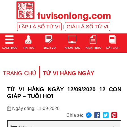
LẬP LÁ SỐ TỬ VI
GIẢI LÁ SỐ TỬ VI
|
DANH MỤC
TIN TỨC
DỊCH VỤ
KHOÁ HỌC
KIẾN THỨC
ĐẶT LỊCH
|
TRANG CHỦ
TỬ VI HÀNG NGÀY
TỬ VI HÀNG NGÀY 12/09/2020 12 CON
GIÁP – TUỔI HỢI
Ngày đăng: 11-09-2020
Chia sẻ: