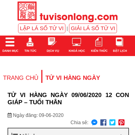
LẬP LÁ SỐ TỬ VI
GIẢI LÁ SỐ TỬ VI
|
DANH MỤC
TIN TỨC
DỊCH VỤ
KHOÁ HỌC
KIẾN THỨC
ĐẶT LỊCH
|
TRANG CHỦ
TỬ VI HÀNG NGÀY
TỬ VI HÀNG NGÀY 09/06/2020 12 CON
GIÁP – TUỔI THÂN
Ngày đăng: 09-06-2020
Chia sẻ: