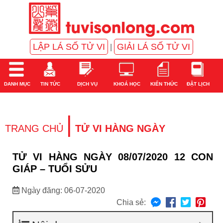
LẬP LÁ SỐ TỬ VI
GIẢI LÁ SỐ TỬ VI
|
DANH MỤC
TIN TỨC
DỊCH VỤ
KHOÁ HỌC
KIẾN THỨC
ĐẶT LỊCH
|
TRANG CHỦ
TỬ VI HÀNG NGÀY
TỬ VI HÀNG NGÀY 08/07/2020 12 CON
GIÁP – TUỔI SỬU
Ngày đăng: 06-07-2020
Chia sẻ: