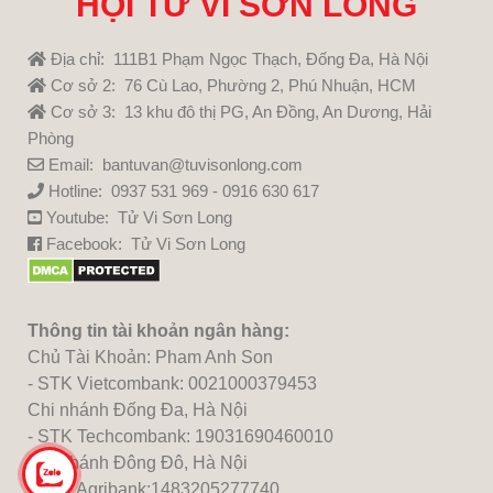
HỘI TỬ VI SƠN LONG
Địa chỉ: 111B1 Phạm Ngọc Thạch, Đống Đa, Hà Nội
Cơ sở 2: 76 Cù Lao, Phường 2, Phú Nhuận, HCM
Cơ sở 3: 13 khu đô thị PG, An Đồng, An Dương, Hải
Phòng
Email: bantuvan@tuvisonlong.com
Hotline: 0937 531 969 - 0916 630 617
Youtube:
Tử Vi Sơn Long
Facebook:
Tử Vi Sơn Long
Thông tin tài khoản ngân hàng:
Chủ Tài Khoản: Pham Anh Son
- STK Vietcombank: 0021000379453
Chi nhánh Đống Đa, Hà Nội
- STK Techcombank: 19031690460010
Chi nhánh Đông Đô, Hà Nội
- STK Agribank:1483205277740