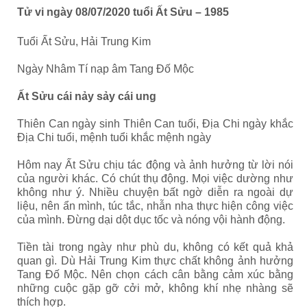
Tử vi ngày 08/07/2020 tuổi Ất Sửu – 1985
Tuổi Ất Sửu, Hải Trung Kim
Ngày Nhâm Tí nạp âm Tang Đố Mộc
Ất Sửu cái nảy sảy cái ung
Thiên Can ngày sinh Thiên Can tuổi, Địa Chi ngày khắc
Địa Chi tuổi, mệnh tuổi khắc mệnh ngày
Hôm nay Ất Sửu chịu tác động và ảnh hưởng từ lời nói
của người khác. Có chút thụ động. Mọi việc dường như
không như ý. Nhiều chuyện bất ngờ diễn ra ngoài dự
liệu, nên ẩn mình, túc tắc, nhẫn nha thực hiện công việc
của mình. Đừng dại dột dục tốc và nóng vội hành động.
Tiền tài trong ngày như phù du, không có kết quả khả
quan gì. Dù Hải Trung Kim thực chất không ảnh hưởng
Tang Đố Mộc. Nên chọn cách cân bằng cảm xúc bằng
những cuộc gặp gỡ cởi mở, không khí nhẹ nhàng sẽ
thích hợp.