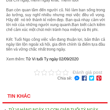
Địa Chi ngày, mệnh ngày khắc mệnh tuổi
Bạn còn quan tâm đến người cũ. Nó làm bạn sống trong
ảo tưởng, suy nghĩ nhiều nhưng mọi việc đều vô vọng.
Hãy để nó trở thành kỉ niệm đẹp. Bạn quá nhạy cảm với
lời nói của những người xung quanh.Bạn biết cách kiềm
chế cảm xúc một chút mới tránh họa miệng và thị phi.
Kết: Tuổi Ngọ công việc vẫn đang thuận lợi, bản thân cả
ngày lăn lộn ngoài xã hội, gia đình chính là điểm tựa đầu
tiên và vững chắc nhất trong ngày.
Xem thêm:
Tử Vi tuổi Tỵ ngày 02/09/2020
Đánh giá post
Chia sẻ:
TIN KHÁC
TỬ VI HÀNG NGÀY 12 CON GIÁP TUỔI TÝ NGÀY