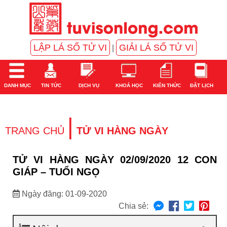
LẬP LÁ SỐ TỬ VI
GIẢI LÁ SỐ TỬ VI
|
DANH MỤC
TIN TỨC
DỊCH VỤ
KHOÁ HỌC
KIẾN THỨC
ĐẶT LỊCH
|
TRANG CHỦ
TỬ VI HÀNG NGÀY
TỬ VI HÀNG NGÀY 02/09/2020 12 CON
GIÁP – TUỔI NGỌ
Ngày đăng: 01-09-2020
Chia sẻ: